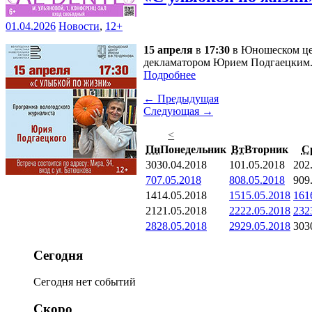
01.04.2026
Новости
,
12+
15 апреля
в
17:30
в Юношеском цен
декламатором Юрием Подгаецким
Подробнее
← Предыдущая
Следующая →
<
Пн
Понедельник
Вт
Вторник
С
30
30.04.2018
1
01.05.2018
2
02
7
07.05.2018
8
08.05.2018
9
09
14
14.05.2018
15
15.05.2018
16
1
21
21.05.2018
22
22.05.2018
23
2
28
28.05.2018
29
29.05.2018
30
3
Сегодня
Сегодня нет событий
Скоро