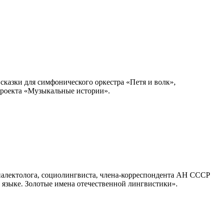
казки для симфонического оркестра «Петя и волк»,
 проекта «Музыкальные истории».
иалектолога, социолингвиста, члена-корреспондента АН СССР
м языке. Золотые имена отечественной лингвистики».