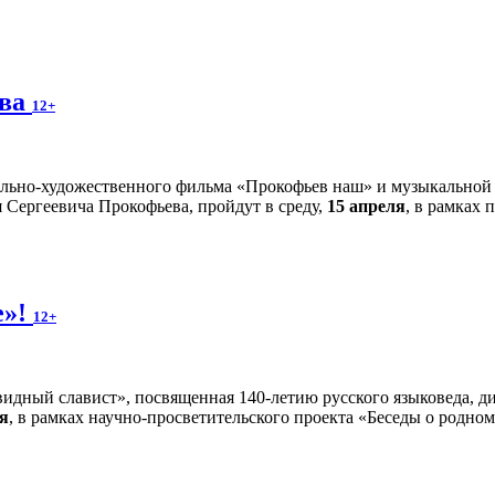
ева
12+
льно-художественного фильма «Прокофьев наш» и музыкальной с
 Сергеевича Прокофьева, пройдут в среду,
15 апреля
, в рамках
е»!
12+
идный славист», посвященная 140-летию русского языковеда, д
ля
, в рамках научно-просветительского проекта «Беседы о родно