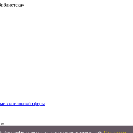
библиотека»
иями социальной сферы
а»
айлы cookie: если не согласны то можете закрыть сайт
Соглашение