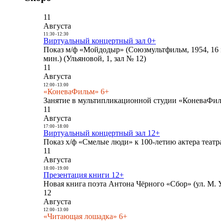
11
Августа
11:30
-
12:30
Виртуальный концертный зал 0+
Показ м/ф «Мойдодыр» (Союзмультфильм, 1954, 16 
мин.) (Ульяновой, 1, зал № 12)
11
Августа
12:00
-
13:00
«КоневаФильм» 6+
Занятие в мультипликационной студии «КоневаФиль
11
Августа
17:00
-
18:00
Виртуальный концертный зал 12+
Показ х/ф «Смелые люди» к 100-летию актера театра
11
Августа
18:00
-
19:00
Презентация книги 12+
Новая книга поэта Антона Чёрного «Сбор» (ул. М. У
12
Августа
12:00
-
13:00
«Читающая лошадка» 6+