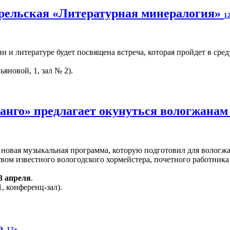
рельская «Литературная минералогия»
1
 и литературе будет посвящена встреча, которая пройдет в сред
ьяновой, 1, зал № 2).
анго» предлагает окунуться вологжанам
я новая музыкальная программа, которую подготовил для вологж
твом известного вологодского хормейстера, почетного работник
3 апреля
.
, конференц-зал).
и»
12+