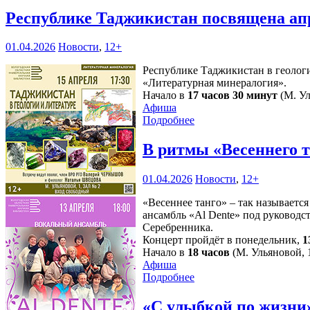
Республике Таджикистан посвящена ап
01.04.2026
Новости
,
12+
Республике Таджикистан в геологии
«Литературная минералогия».
Начало в
17 часов 30 минут
(М. Ул
Афиша
Подробнее
В ритмы «Весеннего т
01.04.2026
Новости
,
12+
«Весеннее танго» – так называетс
ансамбль «Al Dente» под руководс
Серебренника.
Концерт пройдёт в понедельник,
1
Начало в
18 часов
(М. Ульяновой, 1
Афиша
Подробнее
«С улыбкой по жизн