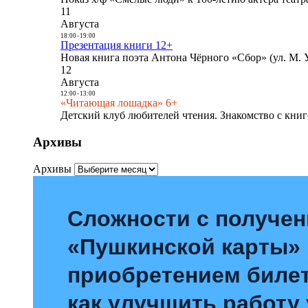
11
Августа
18:00
-
19:00
Презентация книги 12+
Новая книга поэта Антона Чёрного «Сбор» (ул. М. У
12
Августа
12:00
-
13:00
«Читающая лошадка» 6+
Детский клуб любителей чтения. Знакомство с книг
Архивы
Архивы
Сложности с получе
«Пушкинской карты»
приобретением билет
как улучшить работу