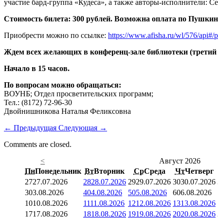
участие бард-группа «Кудеса», а также авторы-исполнители: 
Стоимость билета: 300 рублей. Возможна оплата по Пушкин
Приобрести можно по ссылке:
https://www.afisha.ru/wl/576/api#/
Ждем всех желающих в конференц-зале библиотеки (третий 
Начало в 15 часов.
По вопросам можно обращаться:
ВОУНБ; Отдел просветительских программ;
Тел.: (8172) 72-96-30
Двойнишникова Наталья Феликсовна
←
Предыдущая
Следующая
→
Comments are closed.
<
Август 2026
Пн
Понедельник
Вт
Вторник
Ср
Среда
Чт
Четверг
27
27.07.2026
28
28.07.2026
29
29.07.2026
30
30.07.2026
3
03.08.2026
4
04.08.2026
5
05.08.2026
6
06.08.2026
10
10.08.2026
11
11.08.2026
12
12.08.2026
13
13.08.2026
17
17.08.2026
18
18.08.2026
19
19.08.2026
20
20.08.2026