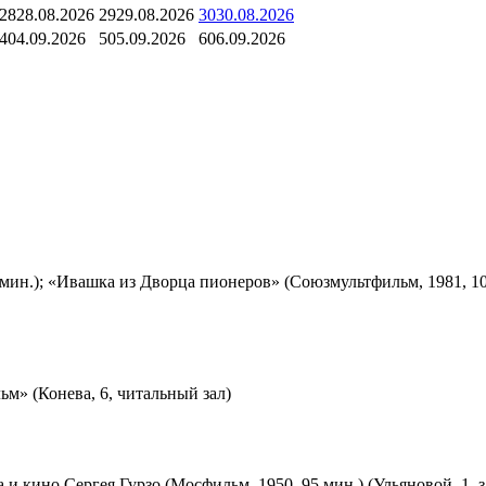
28
28.08.2026
29
29.08.2026
30
30.08.2026
4
04.09.2026
5
05.09.2026
6
06.09.2026
мин.); «Ивашка из Дворца пионеров» (Союзмультфильм, 1981, 10
м» (Конева, 6, читальный зал)
 и кино Сергея Гурзо (Мосфильм, 1950, 95 мин.) (Ульяновой, 1, 