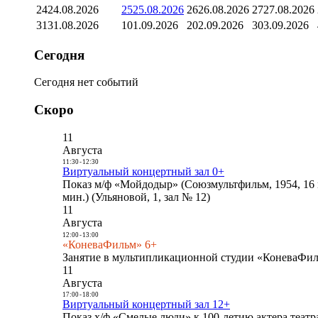
24
24.08.2026
25
25.08.2026
26
26.08.2026
27
27.08.2026
31
31.08.2026
1
01.09.2026
2
02.09.2026
3
03.09.2026
Сегодня
Сегодня нет событий
Скоро
11
Августа
11:30
-
12:30
Виртуальный концертный зал 0+
Показ м/ф «Мойдодыр» (Союзмультфильм, 1954, 16 
мин.) (Ульяновой, 1, зал № 12)
11
Августа
12:00
-
13:00
«КоневаФильм» 6+
Занятие в мультипликационной студии «КоневаФиль
11
Августа
17:00
-
18:00
Виртуальный концертный зал 12+
Показ х/ф «Смелые люди» к 100-летию актера театра