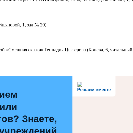
льяновой, 1, зал № 20)
ой «Смешная сказка» Геннадия Цыферова (Конева, 6, читальный 
Решаем вместе
нием
 или
ов? Знаете,
 учреждений