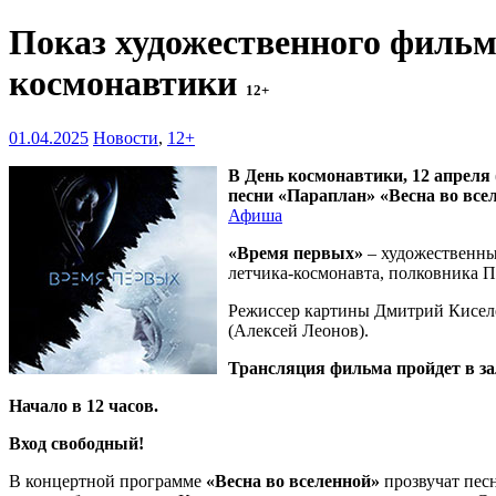
Показ художественного фильм
космонавтики
12+
01.04.2025
Новости
,
12+
В День космонавтики, 12 апреля
песни «Параплан» «Весна во все
Афиша
«Время первых»
– художественный
летчика-космонавта, полковника П
Режиссер картины Дмитрий Киселе
(Алексей Леонов).
Трансляция фильма пройдет в зал
Начало в 12 часов.
Вход свободный!
В концертной программе
«Весна во вселенной»
прозвучат песн