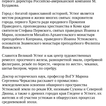
первого директора Российско-американской компании М.
Булдакова.
Город с богатой православной историей, Устюг является
местом рождения и жизни многих святых: покровителя
города, первого Христа ради юродивого Прокопия
Праведного, проповедника христианства в Коми крае
святителя Стефана Пермского, святых праведных Иоанна и
Марии, основателя Михайло-Архангельского монастыря
преподобного Киприана, праведного Иоанна Устюжского,
основателя Знаменского монастыря преподобного Филиппа
Яиковского.
Славится Великий Устюг и как центр художественных
ремесел: просечного железа, разноцветной эмали, серебряной
филиграни, резьбе по бересте, «мороза по жести», чеканки,
шитья бисером, черни по серебру.
Доктор исторических наук, профессор ВоГУ Марина
Сергеевна Черкасова расскажет о промыслово-
земледельческом освоении обширного пространства
Устюжской земли по рекам Юг, низовьям Сухоны и Северной
Двины, а также о древних городах края Гледене и Устюге, их
жителях и об участии устюжан в общерусских процессах
средневековой эпохи.