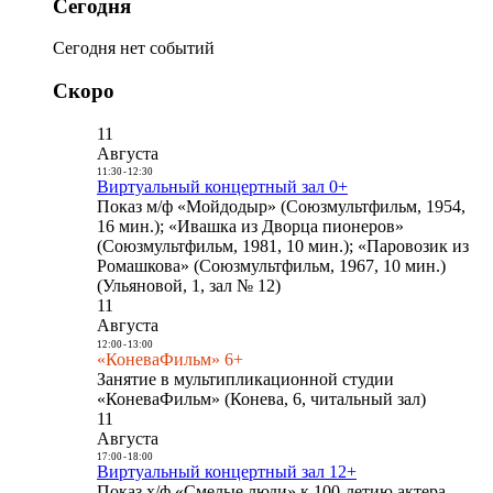
Сегодня
Сегодня нет событий
Скоро
11
Августа
11:30
-
12:30
Виртуальный концертный зал 0+
Показ м/ф «Мойдодыр» (Союзмультфильм, 1954,
16 мин.); «Ивашка из Дворца пионеров»
(Союзмультфильм, 1981, 10 мин.); «Паровозик из
Ромашкова» (Союзмультфильм, 1967, 10 мин.)
(Ульяновой, 1, зал № 12)
11
Августа
12:00
-
13:00
«КоневаФильм» 6+
Занятие в мультипликационной студии
«КоневаФильм» (Конева, 6, читальный зал)
11
Августа
17:00
-
18:00
Виртуальный концертный зал 12+
Показ х/ф «Смелые люди» к 100-летию актера