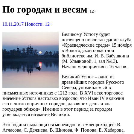
По городам и весям
12+
10.11.2017
Новости
,
12+
Великому Устюгу будет
посвящено новое заседание клуба
«Краеведческие среды» 15 ноября
в Вологодской областной
библиотеке им. И. В. Бабушкина
(М. Ульяновой, 1, зал №13).
Начало мероприятия в 16 часов.
Великий Устюг – один из
древнейших городов Русского
Севера, упоминаемый в
письменных источниках с 1212 года. В XVI веке торговое
значение Устюга настолько возросло, что Иван IV включил
его в число опричных городов, дававших деньги «на
государев обиход». Именно в этот период за городом
утверждается название Великий.
Это родина выдающихся мореходов и землепроходцев: В.
Атласова, С. Дежнева, В. Шилова, Ф. Попова, Е. Хабарова,