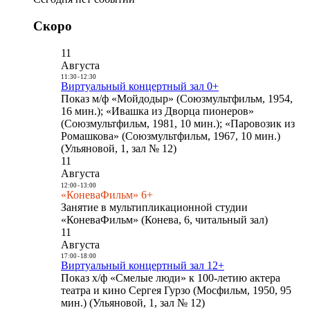
Скоро
11
Августа
11:30
-
12:30
Виртуальный концертный зал 0+
Показ м/ф «Мойдодыр» (Союзмультфильм, 1954,
16 мин.); «Ивашка из Дворца пионеров»
(Союзмультфильм, 1981, 10 мин.); «Паровозик из
Ромашкова» (Союзмультфильм, 1967, 10 мин.)
(Ульяновой, 1, зал № 12)
11
Августа
12:00
-
13:00
«КоневаФильм» 6+
Занятие в мультипликационной студии
«КоневаФильм» (Конева, 6, читальный зал)
11
Августа
17:00
-
18:00
Виртуальный концертный зал 12+
Показ х/ф «Смелые люди» к 100-летию актера
театра и кино Сергея Гурзо (Мосфильм, 1950, 95
мин.) (Ульяновой, 1, зал № 12)