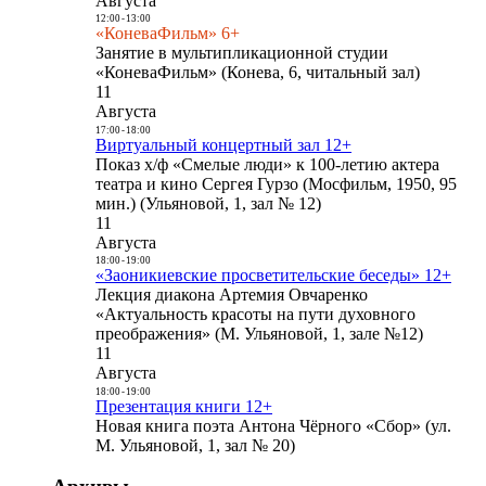
Августа
12:00
-
13:00
«КоневаФильм» 6+
Занятие в мультипликационной студии
«КоневаФильм» (Конева, 6, читальный зал)
11
Августа
17:00
-
18:00
Виртуальный концертный зал 12+
Показ х/ф «Смелые люди» к 100-летию актера
театра и кино Сергея Гурзо (Мосфильм, 1950, 95
мин.) (Ульяновой, 1, зал № 12)
11
Августа
18:00
-
19:00
«Заоникиевские просветительские беседы» 12+
Лекция диакона Артемия Овчаренко
«Актуальность красоты на пути духовного
преображения» (М. Ульяновой, 1, зале №12)
11
Августа
18:00
-
19:00
Презентация книги 12+
Новая книга поэта Антона Чёрного «Сбор» (ул.
М. Ульяновой, 1, зал № 20)