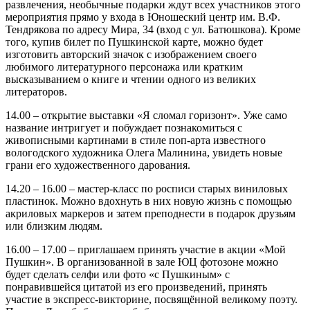
развлечения, необычные подарки ждут всех участников этого
мероприятия прямо у входа в Юношеский центр им. В.Ф.
Тендрякова по адресу Мира, 34 (вход с ул. Батюшкова). Кроме
того, купив билет по Пушкинской карте, можно будет
изготовить авторский значок с изображением своего
любимого литературного персонажа или кратким
высказыванием о книге и чтении одного из великих
литераторов.
14.00 – открытие выставки «Я сломал горизонт». Уже само
название интригует и побуждает познакомиться с
живописными картинами в стиле поп-арта известного
вологодского художника Олега Малинина, увидеть новые
грани его художественного дарования.
14.20 – 16.00 – мастер-класс по росписи старых виниловых
пластинок. Можно вдохнуть в них новую жизнь с помощью
акриловых маркеров и затем преподнести в подарок друзьям
или близким людям.
16.00 – 17.00 – приглашаем принять участие в акции «Мой
Пушкин». В организованной в зале ЮЦ фотозоне можно
будет сделать селфи или фото «с Пушкиным» с
понравившейся цитатой из его произведений, принять
участие в экспресс-викторине, посвящённой великому поэту.