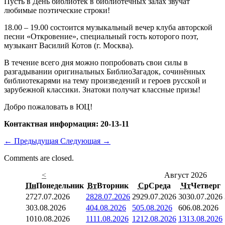
Пусть в День библиотек в библиотечных залах звучат
любимые поэтические строки!
18.00 – 19.00 состоится музыкальный вечер клуба авторской
песни «Откровение», специальный гость которого поэт,
музыкант Василий Котов (г. Москва).
В течение всего дня можно попробовать свои силы в
разгадывании оригинальных БиблиоЗагадок, сочинённых
библиотекарями на тему произведений и героев русской и
зарубежной классики. Знатоки получат классные призы!
Добро пожаловать в ЮЦ!
Контактная информация
:
20-13-11
←
Предыдущая
Следующая
→
Comments are closed.
<
Август 2026
Пн
Понедельник
Вт
Вторник
Ср
Среда
Чт
Четверг
27
27.07.2026
28
28.07.2026
29
29.07.2026
30
30.07.2026
3
03.08.2026
4
04.08.2026
5
05.08.2026
6
06.08.2026
10
10.08.2026
11
11.08.2026
12
12.08.2026
13
13.08.2026