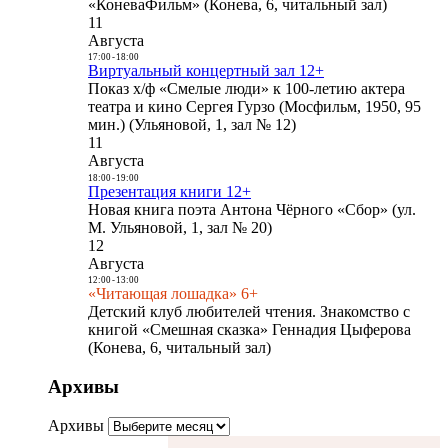
«КоневаФильм» (Конева, 6, читальный зал)
11
Августа
17:00
-
18:00
Виртуальный концертный зал 12+
Показ х/ф «Смелые люди» к 100-летию актера
театра и кино Сергея Гурзо (Мосфильм, 1950, 95
мин.) (Ульяновой, 1, зал № 12)
11
Августа
18:00
-
19:00
Презентация книги 12+
Новая книга поэта Антона Чёрного «Сбор» (ул.
М. Ульяновой, 1, зал № 20)
12
Августа
12:00
-
13:00
«Читающая лошадка» 6+
Детский клуб любителей чтения. Знакомство с
книгой «Смешная сказка» Геннадия Цыферова
(Конева, 6, читальный зал)
Архивы
Архивы