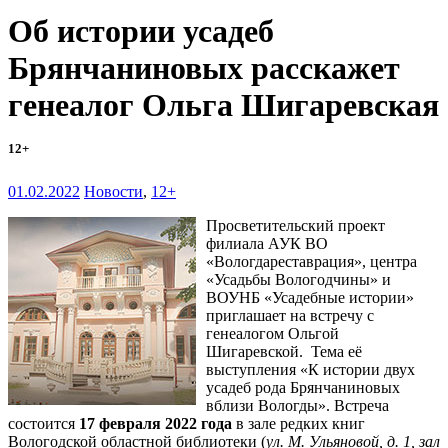
Об истории усадеб
Брянчаниновых расскажет
генеалог Ольга Шигаревская
12+
01.02.2022
Новости
,
12+
Просветительский проект
филиала АУК ВО
«Вологдареставрация», центра
«Усадьбы Вологодчины» и
ВОУНБ «Усадебные истории»
приглашает на встречу с
генеалогом Ольгой
Шигаревской. Тема её
выступления «К истории двух
усадеб рода Брянчаниновых
вблизи Вологды». Встреча
состоится
17 февраля 2022 года
в зале редких книг
Вологодской областной библиотеки (
ул. М. Ульяновой, д. 1, зал