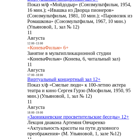
Показ м/ф «Мойдодыр» (Союзмультфильм, 1954,
16 мин.); «Ивашка из Дворца пионеров»
(Союзмультфильм, 1981, 10 мин.); «Паровозик из
Ромашкова» (Союзмультфильм, 1967, 10 мин.)
(Ульяновой, 1, зал № 12)
11
Августа
12:00
-
13:00
«КоневаФильм» 6+
Занятие в мультипликационной студии
«КоневаФильм» (Конева, 6, читальный зал)
11
Августа
17:00
-
18:00
Виртуальный концертный зал 12+
Показ х/ф «Смелые люди» к 100-летию актера
театра и кино Сергея Гурзо (Мосфильм, 1950, 95
мин.) (Ульяновой, 1, зал № 12)
11
Августа
18:00
-
19:00
«Заоникиевские просветительские беседы» 12+
Лекция диакона Артемия Овчаренко
«Актуальность красоты на пути духовного
преображения» (М. Ульяновой, 1, зале №12)