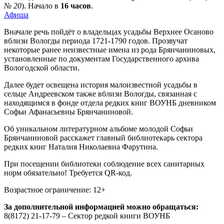
№ 20
). Начало в
16 часов
.
Афиша
Вначале речь пойдёт о владельцах усадьбы Верхнее Осаново
вблизи Вологды периода 1721-1790 годов. Прозвучат
некоторые ранее неизвестные имена из рода Брянчаниновых,
установленные по документам Государственного архива
Вологодской области.
Далее будет освещена история малоизвестной усадьбы в
сельце Андреевском также вблизи Вологды, связанная с
находящимся в фонде отдела редких книг ВОУНБ дневником
Софьи Афанасьевны Брянчаниновой.
Об уникальном литературном альбоме молодой Софьи
Брянчаниновой расскажет главный библиотекарь сектора
редких книг Наталия Николаевна Фарутина.
При посещении библиотеки соблюдение всех санитарных
норм обязательно! Требуется QR-код.
Возрастное ограничение: 12+
За дополнительной информацией можно обращаться:
8(8172) 21-17-79 – Сектор редкой книги ВОУНБ