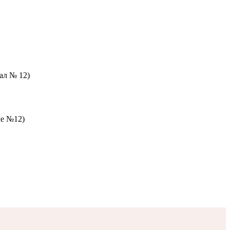
зал № 12)
ле №12)