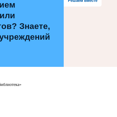
Решаем вместе
нием
 или
ов? Знаете,
 учреждений
библиотека»