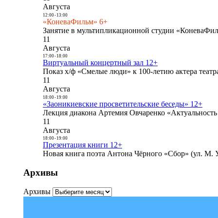
Августа
12:00
-
13:00
«КоневаФильм» 6+
Занятие в мультипликационной студии «КоневаФиль
11
Августа
17:00
-
18:00
Виртуальный концертный зал 12+
Показ х/ф «Смелые люди» к 100-летию актера театра
11
Августа
18:00
-
19:00
«Заоникиевские просветительские беседы» 12+
Лекция диакона Артемия Овчаренко «Актуальность 
11
Августа
18:00
-
19:00
Презентация книги 12+
Новая книга поэта Антона Чёрного «Сбор» (ул. М. У
Архивы
Архивы