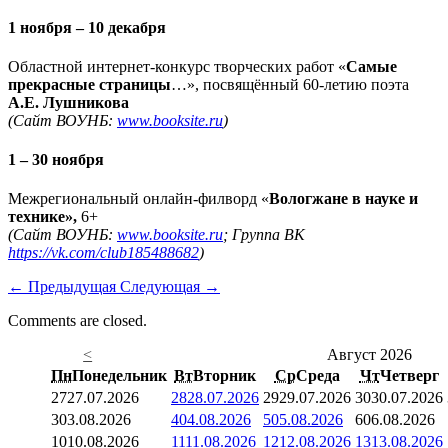
1 ноября – 10 декабря
Областной интернет-конкурс творческих работ «
Самые
прекрасные страницы
…», посвящённый 60-летию поэта
А.Е. Лушникова
(Сайт ВОУНБ:
www.booksite.ru
)
1 – 30 ноября
Межрегиональный онлайн-филворд «
Вологжане в науке и
технике»,
6+
(Сайт ВОУНБ:
www.booksite.ru
; Группа ВК
https://vk.com/club185488682
)
←
Предыдущая
Следующая
→
Comments are closed.
<
Август 2026
Пн
Понедельник
Вт
Вторник
Ср
Среда
Чт
Четверг
27
27.07.2026
28
28.07.2026
29
29.07.2026
30
30.07.2026
3
03.08.2026
4
04.08.2026
5
05.08.2026
6
06.08.2026
10
10.08.2026
11
11.08.2026
12
12.08.2026
13
13.08.2026