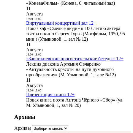
«КоневаФильм» (Конева, 6, читальный зал)
11
Августа
17:00
-
18:00
Виртуальный концертный зал 12+
Показ х/ф «Смелые люди» к 100-летию актера
театра и кино Сергея Гурзо (Мосфильм, 1950, 95
мин.) (Ульяновой, 1, зал № 12)
11
Августа
18:00
-
19:00
«Заоникиевские просветительские беседы» 12+
Лекция диакона Артемия Овчаренко
«Актуальность красоты на пути духовного
преображения» (М. Ульяновой, 1, зале №12)
11
Августа
18:00
-
19:00
Презентация книги 12+
Новая книга поэта Антона Чёрного «Сбор» (ул.
М. Ульяновой, 1, зал № 20)
Архивы
Архивы