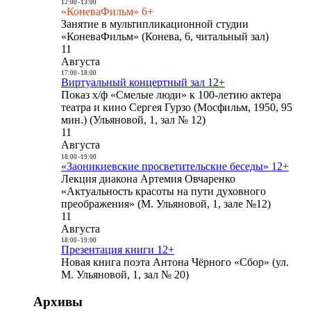
12:00
-
13:00
«КоневаФильм» 6+
Занятие в мультипликационной студии
«КоневаФильм» (Конева, 6, читальный зал)
11
Августа
17:00
-
18:00
Виртуальный концертный зал 12+
Показ х/ф «Смелые люди» к 100-летию актера
театра и кино Сергея Гурзо (Мосфильм, 1950, 95
мин.) (Ульяновой, 1, зал № 12)
11
Августа
18:00
-
19:00
«Заоникиевские просветительские беседы» 12+
Лекция диакона Артемия Овчаренко
«Актуальность красоты на пути духовного
преображения» (М. Ульяновой, 1, зале №12)
11
Августа
18:00
-
19:00
Презентация книги 12+
Новая книга поэта Антона Чёрного «Сбор» (ул.
М. Ульяновой, 1, зал № 20)
Архивы