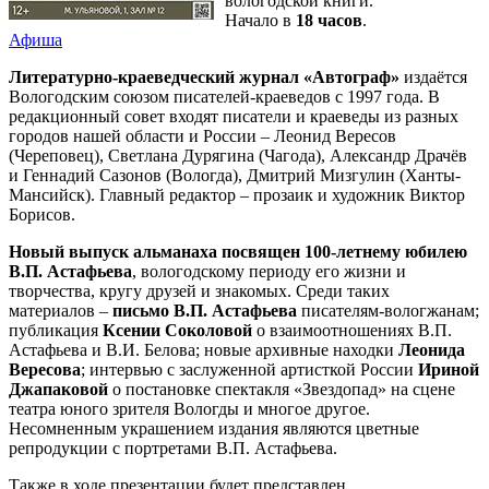
вологодской книги.
Начало в
18 часов
.
Афиша
Литературно-краеведческий журнал «Автограф»
издаётся
Вологодским союзом писателей-краеведов с 1997 года. В
редакционный совет входят писатели и краеведы из разных
городов нашей области и России – Леонид Вересов
(Череповец), Светлана Дурягина (Чагода), Александр Драчёв
и Геннадий Сазонов (Вологда), Дмитрий Мизгулин (Ханты-
Мансийск). Главный редактор – прозаик и художник Виктор
Борисов.
Новый выпуск альманаха посвящен 100-летнему юбилею
В.П. Астафьева
, вологодскому периоду его жизни и
творчества, кругу друзей и знакомых. Среди таких
материалов –
письмо В.П. Астафьева
писателям-вологжанам;
публикация
Ксении Соколовой
о взаимоотношениях В.П.
Астафьева и В.И. Белова; новые архивные находки
Леонида
Вересова
; интервью с заслуженной артисткой России
Ириной
Джапаковой
о постановке спектакля «Звездопад» на сцене
театра юного зрителя Вологды и многое другое.
Несомненным украшением издания являются цветные
репродукции с портретами В.П. Астафьева.
Также в ходе презентации будет представлен