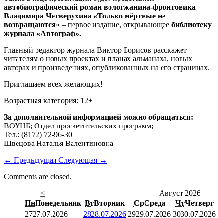
автобиографический роман вологжанина-фронтовика
Владимира Четверухина «Только мёртвые не
возвращаются
» – первое издание, открывающее
библиотеку
журнала «Автограф».
Главный редактор журнала Виктор Борисов расскажет
читателям о новых проектах и планах альманаха, новых
авторах и произведениях, опубликованных на его страницах.
Приглашаем всех желающих!
Возрастная категория: 12+
За дополнительной информацией можно обращаться:
ВОУНБ; Отдел просветительских программ;
Тел.: (8172) 72-96-30
Швецова Наталья Валентиновна
←
Предыдущая
Следующая
→
Comments are closed.
<
Август 2026
Пн
Понедельник
Вт
Вторник
Ср
Среда
Чт
Четверг
27
27.07.2026
28
28.07.2026
29
29.07.2026
30
30.07.2026