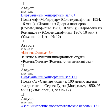
11
Августа
11:30
-
12:30
Виртуальный концертный зал 0+
Показ м/ф «Мойдодыр» (Союзмультфильм, 1954,
16 мин.); «Ивашка из Дворца пионеров»
(Союзмультфильм, 1981, 10 мин.); «Паровозик из
Ромашкова» (Союзмультфильм, 1967, 10 мин.)
(Ульяновой, 1, зал № 12)
11
Августа
12:00
-
13:00
«КоневаФильм» 6+
Занятие в мультипликационной студии
«КоневаФильм» (Конева, 6, читальный зал)
11
Августа
17:00
-
18:00
Виртуальный концертный зал 12+
Показ х/ф «Смелые люди» к 100-летию актера
театра и кино Сергея Гурзо (Мосфильм, 1950, 95
мин.) (Ульяновой, 1, зал № 12)
11
Августа
18:00
-
19:00
«Заоникиевские просветительские беседы» 12+