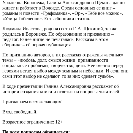
Уроженка Воронежа, Галина Александровна Щекина давно
живет и работает в Вологде. Среди основных ее книг –
романы и повести «Графоманка», «Ор», «Тебе все можно»,
«Улица Гобеленов». Есть сборники стихов.
Людмила Ивастова, родная сестра Г. А. Щекиной, также
родилась в Воронеже. По образованию и призванию –
педагог. Ранее нигде не печаталась. Рассказы в этом
сборнике – её первая публикация.
По признанию авторов, в их рассказах отражены «вечные»
темы – «любовь, долг, смысл жизни, привязанности,
социальные проблемы, творчество, дети. Неизменно перед
героями встает выбор между земным и небесным. И если они
сами этот выбор не сделают, то за них сделает судьба».
В ходе презентации Галина Александровна расскажет об
истории создания книги и ответит на вопросы читателей.
Приглашаем всех желающих!
Вход свободный.
Возрастное ограничение: 12+
По всем вопросам обращаться: