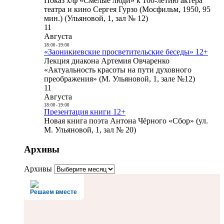
Показ х/ф «Смелые люди» к 100-летию актера
театра и кино Сергея Гурзо (Мосфильм, 1950, 95
мин.) (Ульяновой, 1, зал № 12)
11
Августа
18:00
-
19:00
«Заоникиевские просветительские беседы» 12+
Лекция диакона Артемия Овчаренко
«Актуальность красоты на пути духовного
преображения» (М. Ульяновой, 1, зале №12)
11
Августа
18:00
-
19:00
Презентация книги 12+
Новая книга поэта Антона Чёрного «Сбор» (ул.
М. Ульяновой, 1, зал № 20)
Архивы
Архивы
Решаем вместе