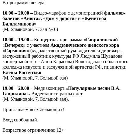
В программе вечера:
16.00 – 20.00 –
Видео-марафон с демонстрацией
фильмов-
балетов
«Анюта»,
«Дом у дороги»
и
«Женитьба
Бальзаминова»
(М. Ульяновой, 7. Зал № 6)
18.00 – 19.00 –
Концертная программа
«Гаврилинский
«Вечерок»
с участием
Академического женского хора
«Гармония»
(художественный руководитель и дирижер
–
заслуженный работник культуры РФ Людмила Шувалова;
концертмейстер – Анна Карасова) Вологодского областного
колледжа искусств и заслуженной артистки РФ, пианистки
Елены Распутько
(М. Ульяновой, 7. Большой зал)
19.00 – 20.00 –
Медиаконцерт
«Популярные песни В.А.
Гаврилина».
Видеозаписи разных лет
(М. Ульяновой, 7. Большой зал).
Приглашаем всех желающих!
Вход свободный.
Возрастное ограничение: 12+