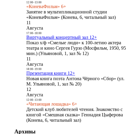
12:00
-
13:00
«КоневаФильм» 6+
Занятие в мультипликационной студии
«КоневаФильм» (Конева, 6, читальный зал)
11
Августа
17:00
-
18:00
Виртуальный концертный зал 12+
Показ х/ф «Смелые люди» к 100-летию актера
театра и кино Сергея Гурзо (Мосфильм, 1950, 95
мин.) (Ульяновой, 1, зал № 12)
11
Августа
18:00
-
19:00
Презентация книги 12+
Новая книга поэта Антона Чёрного «Сбор» (ул.
М. Ульяновой, 1, зал № 20)
12
Августа
12:00
-
13:00
«Читающая лошадка» 6+
Детский клуб любителей чтения. Знакомство с
книгой «Смешная сказка» Геннадия Цыферова
(Конева, 6, читальный зал)
Архивы