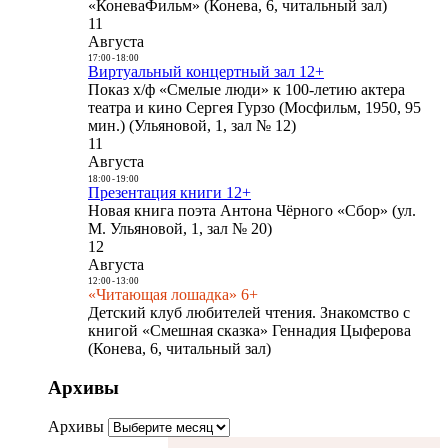
«КоневаФильм» (Конева, 6, читальный зал)
11
Августа
17:00
-
18:00
Виртуальный концертный зал 12+
Показ х/ф «Смелые люди» к 100-летию актера
театра и кино Сергея Гурзо (Мосфильм, 1950, 95
мин.) (Ульяновой, 1, зал № 12)
11
Августа
18:00
-
19:00
Презентация книги 12+
Новая книга поэта Антона Чёрного «Сбор» (ул.
М. Ульяновой, 1, зал № 20)
12
Августа
12:00
-
13:00
«Читающая лошадка» 6+
Детский клуб любителей чтения. Знакомство с
книгой «Смешная сказка» Геннадия Цыферова
(Конева, 6, читальный зал)
Архивы
Архивы