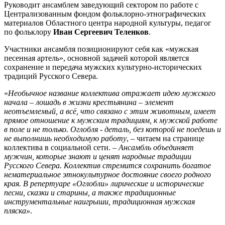
Руководит ансамблем заведующий сектором по работе с
Централизованным фондом фольклорно-этнографических
материалов Областного центра народной культуры, педагог
по фольклору
Иван Сергеевич Теленков
.
Участники ансамбля позиционируют себя как «мужская
песенная артель», основной задачей которой является
сохранение и передача мужских культурно-исторических
традиций Русского Севера.
«
Необычное название коллектива отражает идею мужского
начала
– лошадь в жизни крестьянина
– элемент
неотъемлемый, а всё, что связано с этим животным, имеет
прямое отношение к мужским традициям, к мужской работе
в поле и не только. Оглобля - деталь, без которой не поедешь и
не выполнишь необходимую работу
, – читаем на странице
коллектива в социальной сети. –
Ансамбль объединяет
мужчин, которые знают и ценят народные традиции
Русского Севера. Коллектив стремится сохранить богатое
нематериальное этнокультурное достояние своего родного
края. В репертуаре «Оглобли» лирические и исторические
песни, сказки и старины, а также традиционные
инструментальные наигрыши, традиционная мужская
пляска»
.