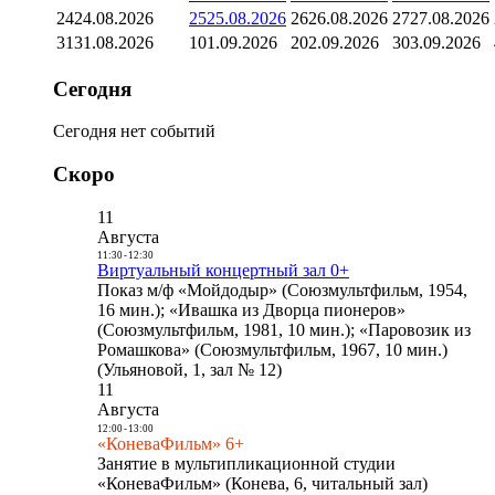
24
24.08.2026
25
25.08.2026
26
26.08.2026
27
27.08.2026
31
31.08.2026
1
01.09.2026
2
02.09.2026
3
03.09.2026
Сегодня
Сегодня нет событий
Скоро
11
Августа
11:30
-
12:30
Виртуальный концертный зал 0+
Показ м/ф «Мойдодыр» (Союзмультфильм, 1954,
16 мин.); «Ивашка из Дворца пионеров»
(Союзмультфильм, 1981, 10 мин.); «Паровозик из
Ромашкова» (Союзмультфильм, 1967, 10 мин.)
(Ульяновой, 1, зал № 12)
11
Августа
12:00
-
13:00
«КоневаФильм» 6+
Занятие в мультипликационной студии
«КоневаФильм» (Конева, 6, читальный зал)