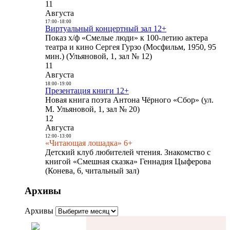
11
Августа
17:00
-
18:00
Виртуальный концертный зал 12+
Показ х/ф «Смелые люди» к 100-летию актера
театра и кино Сергея Гурзо (Мосфильм, 1950, 95
мин.) (Ульяновой, 1, зал № 12)
11
Августа
18:00
-
19:00
Презентация книги 12+
Новая книга поэта Антона Чёрного «Сбор» (ул.
М. Ульяновой, 1, зал № 20)
12
Августа
12:00
-
13:00
«Читающая лошадка» 6+
Детский клуб любителей чтения. Знакомство с
книгой «Смешная сказка» Геннадия Цыферова
(Конева, 6, читальный зал)
Архивы
Архивы