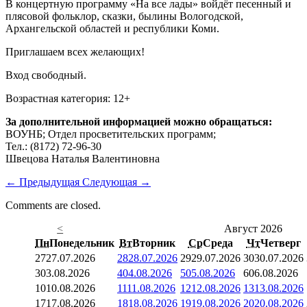
В концертную программу «На все лады» войдёт песенный и
плясовой фольклор, сказки, былины Вологодской,
Архангельской областей и республики Коми.
Приглашаем всех желающих!
Вход свободный.
Возрастная категория: 12+
За дополнительной информацией можно обращаться:
ВОУНБ; Отдел просветительских программ;
Тел.: (8172) 72-96-30
Швецова Наталья Валентиновна
←
Предыдущая
Следующая
→
Comments are closed.
<
Август 2026
Пн
Понедельник
Вт
Вторник
Ср
Среда
Чт
Четверг
27
27.07.2026
28
28.07.2026
29
29.07.2026
30
30.07.2026
3
03.08.2026
4
04.08.2026
5
05.08.2026
6
06.08.2026
10
10.08.2026
11
11.08.2026
12
12.08.2026
13
13.08.2026
17
17.08.2026
18
18.08.2026
19
19.08.2026
20
20.08.2026