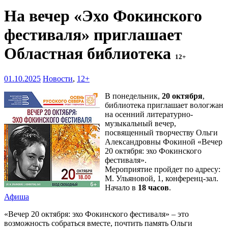
На вечер «Эхо Фокинского
фестиваля» приглашает
Областная библиотека
12+
01.10.2025
Новости
,
12+
В понедельник,
20 октября
,
библиотека приглашает вологжан
на осенний литературно-
музыкальный вечер,
посвященный творчеству Ольги
Александровны Фокиной «Вечер
20 октября: эхо Фокинского
фестиваля».
Мероприятие пройдет по адресу:
М. Ульяновой, 1, конференц-зал.
Начало в
18 часов
.
Афиша
«Вечер 20 октября: эхо Фокинского фестиваля» – это
возможность собраться вместе, почтить память Ольги