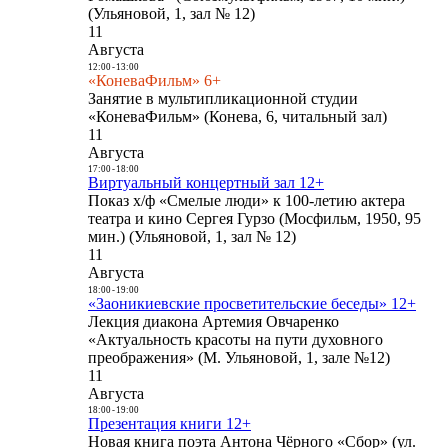
(Ульяновой, 1, зал № 12)
11
Августа
12:00
-
13:00
«КоневаФильм» 6+
Занятие в мультипликационной студии
«КоневаФильм» (Конева, 6, читальный зал)
11
Августа
17:00
-
18:00
Виртуальный концертный зал 12+
Показ х/ф «Смелые люди» к 100-летию актера
театра и кино Сергея Гурзо (Мосфильм, 1950, 95
мин.) (Ульяновой, 1, зал № 12)
11
Августа
18:00
-
19:00
«Заоникиевские просветительские беседы» 12+
Лекция диакона Артемия Овчаренко
«Актуальность красоты на пути духовного
преображения» (М. Ульяновой, 1, зале №12)
11
Августа
18:00
-
19:00
Презентация книги 12+
Новая книга поэта Антона Чёрного «Сбор» (ул.