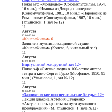
Показ м/ф «Мойдодыр» (Союзмультфильм, 1954,
16 мин.); «Ивашка из Дворца пионеров»
(Союзмультфильм, 1981, 10 мин.); «Паровозик из
Ромашкова» (Союзмультфильм, 1967, 10 мин.)
(Ульяновой, 1, зал № 12)
11
Августа
12:00
-
13:00
«КоневаФильм» 6+
Занятие в мультипликационной студии
«КоневаФильм» (Конева, 6, читальный зал)
11
Августа
17:00
-
18:00
Виртуальный концертный зал 12+
Показ х/ф «Смелые люди» к 100-летию актера
театра и кино Сергея Гурзо (Мосфильм, 1950, 95
мин.) (Ульяновой, 1, зал № 12)
11
Августа
18:00
-
19:00
«Заоникиевские просветительские беседы» 12+
Лекция диакона Артемия Овчаренко
«Актуальность красоты на пути духовного
преображения» (М. Ульяновой, 1, зале №12)