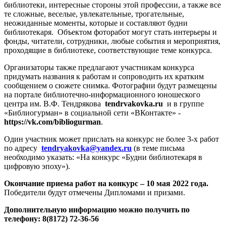
библиотеки, интересные стороны этой профессии, а также все
те сложные, веселые, увлекательные, трогательные,
неожиданные моменты, которые и составляют будни
библиотекаря. Объектом фоторабот могут стать интерьеры и
фонды, читатели, сотрудники, любые события и мероприятия,
проходящие в библиотеке, соответствующие теме конкурса.
Организаторы также предлагают участникам конкурса
придумать названия к работам и сопроводить их кратким
сообщением о сюжете снимка. Фотографии будут размещены
на портале библиотечно-информационного юношеского
центра им. В.Ф. Тендрякова
tendrvakovka
.
ru
и в группе
«Библиогурман» в социальной сети «ВКонтакте» -
https
://
vk
.
com
/
bibliogurman
.
Один участник может прислать на конкурс не более 3-х работ
по адресу
tendryakovka
@
yandex
.
ru
(в теме письма
необходимо указать: «На конкурс «Будни библиотекаря в
цифровую эпоху»).
Окончание приема работ на конкурс
– 10 мая 2022 года.
Победители будут отмечены Дипломами и призами.
Дополнительную информацию можно получить по
телефону: 8(8172) 72-36-56