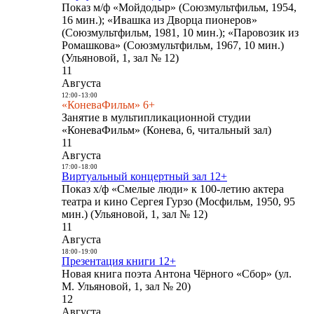
Показ м/ф «Мойдодыр» (Союзмультфильм, 1954,
16 мин.); «Ивашка из Дворца пионеров»
(Союзмультфильм, 1981, 10 мин.); «Паровозик из
Ромашкова» (Союзмультфильм, 1967, 10 мин.)
(Ульяновой, 1, зал № 12)
11
Августа
12:00
-
13:00
«КоневаФильм» 6+
Занятие в мультипликационной студии
«КоневаФильм» (Конева, 6, читальный зал)
11
Августа
17:00
-
18:00
Виртуальный концертный зал 12+
Показ х/ф «Смелые люди» к 100-летию актера
театра и кино Сергея Гурзо (Мосфильм, 1950, 95
мин.) (Ульяновой, 1, зал № 12)
11
Августа
18:00
-
19:00
Презентация книги 12+
Новая книга поэта Антона Чёрного «Сбор» (ул.
М. Ульяновой, 1, зал № 20)
12
Августа