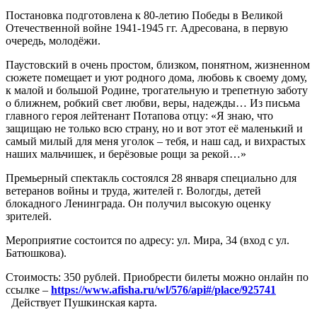
Постановка подготовлена к 80-летию Победы в Великой
Отечественной войне 1941-1945 гг. Адресована, в первую
очередь, молодёжи.
Паустовский в очень простом, близком, понятном, жизненном
сюжете помещает и уют родного дома, любовь к своему дому,
к малой и большой Родине, трогательную и трепетную заботу
о ближнем, робкий свет любви, веры, надежды… Из письма
главного героя лейтенант Потапова отцу: «Я знаю, что
защищаю не только всю страну, но и вот этот её маленький и
самый милый для меня уголок – тебя, и наш сад, и вихрастых
наших мальчишек, и берёзовые рощи за рекой…»
Премьерный спектакль состоялся 28 января специально для
ветеранов войны и труда, жителей г. Вологды, детей
блокадного Ленинграда. Он получил высокую оценку
зрителей.
Мероприятие состоится по адресу: ул. Мира, 34 (вход с ул.
Батюшкова).
Стоимость: 350 рублей. Приобрести билеты можно онлайн по
ссылке –
https://www.afisha.ru/wl/576/api#/place/925741
Действует Пушкинская карта.