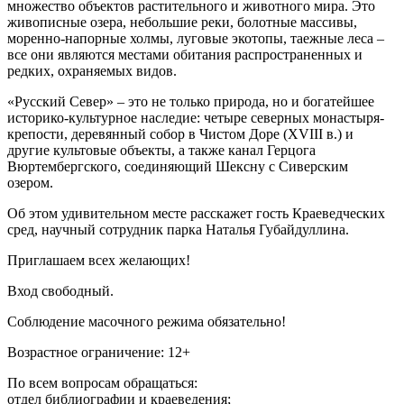
множество объектов растительного и животного мира. Это
живописные озера, небольшие реки, болотные массивы,
моренно-напорные холмы, луговые экотопы, таежные леса –
все они являются местами обитания распространенных и
редких, охраняемых видов.
«Русский Север» – это не только природа, но и богатейшее
историко-культурное наследие: четыре северных монастыря-
крепости, деревянный собор в Чистом Доре (XVIII в.) и
другие культовые объекты, а также канал Герцога
Вюртембергского, соединяющий Шексну с Сиверским
озером.
Об этом удивительном месте расскажет гость Краеведческих
сред, научный сотрудник парка Наталья Губайдуллина.
Приглашаем всех желающих!
Вход свободный.
Соблюдение масочного режима обязательно!
Возрастное ограничение: 12+
По всем вопросам обращаться:
отдел библиографии и краеведения;