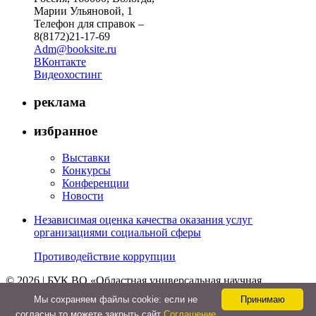
Марии Ульяновой, 1
Телефон для справок –
8(8172)21-17-69
Adm@booksite.ru
ВКонтакте
Видеохостинг
реклама
избранное
Выставки
Конкурсы
Конференции
Новости
Независимая оценка качества оказания услуг
организациями социальной сферы
Противодействие коррупции
© 2026 | БУК ВО «Областная универсальная научная
библиотека»
Мы cохраняем файлы cookie: если не
Принимаю
↑
согласны то можете закрыть сайт
Соглашение