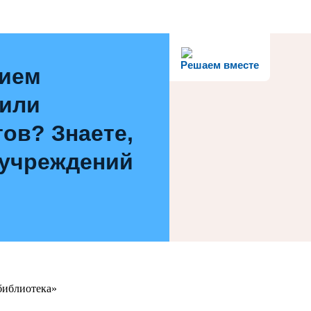
Решаем вместе
нием
 или
ов? Знаете,
 учреждений
библиотека»