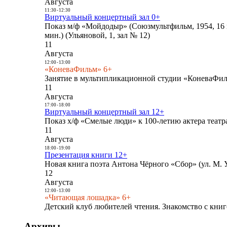
Августа
11:30
-
12:30
Виртуальный концертный зал 0+
Показ м/ф «Мойдодыр» (Союзмультфильм, 1954, 16 
мин.) (Ульяновой, 1, зал № 12)
11
Августа
12:00
-
13:00
«КоневаФильм» 6+
Занятие в мультипликационной студии «КоневаФиль
11
Августа
17:00
-
18:00
Виртуальный концертный зал 12+
Показ х/ф «Смелые люди» к 100-летию актера театра
11
Августа
18:00
-
19:00
Презентация книги 12+
Новая книга поэта Антона Чёрного «Сбор» (ул. М. У
12
Августа
12:00
-
13:00
«Читающая лошадка» 6+
Детский клуб любителей чтения. Знакомство с книг
Архивы