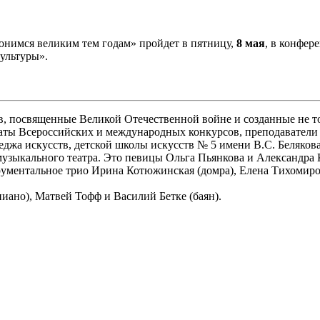
нимся великим тем годам» пройдет в пятницу,
8 мая
, в конфер
культуры».
 посвященные Великой Отечественной войне и созданные не тол
ты Всероссийских и международных конкурсов, преподаватели 
леджа искусств, детской школы искусств № 5 имени В.С. Беляков
музыкального театра. Это певицы Ольга Пьянкова и Александра
ументальное трио Ирина Котюжинская (домра), Елена Тихомиро
ано), Матвей Тофф и Василий Бетке (баян).