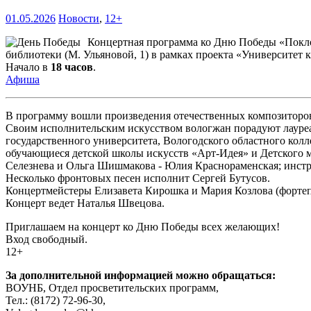
01.05.2026
Новости
,
12+
Концертная программа ко Дню Победы «Покло
библиотеки (М. Ульяновой, 1) в рамках проекта «Университет 
Начало в
18 часов
.
Афиша
В программу вошли произведения отечественных композиторов,
Своим исполнительским искусством вологжан порадуют лауреа
государственного университета, Вологодского областного кол
обучающиеся детской школы искусств «Арт-Идея» и Детского 
Селезнева и Ольга Шишмакова - Юлия Краснораменская; инстр
Несколько фронтовых песен исполнит Сергей Бутусов.
Концертмейстеры Елизавета Кирошка и Мария Козлова (фортепи
Концерт ведет Наталья Швецова.
Приглашаем на концерт ко Дню Победы всех желающих!
Вход свободный.
12+
За дополнительной информацией можно обращаться:
ВОУНБ, Отдел просветительских программ,
Тел.: (8172) 72-96-30,