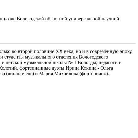
енц-зале Вологодской областной универсальной научной
ько во второй половине XX века, но и в современную эпоху.
и студенты музыкального отделения Вологодского
а и детской музыкальной школы № 1 Вологды; педагоги и
 Колотий, фортепианные дуэты Ирина Кокина - Ольга
ва (виолончель) и Мария Михайлова (фортепиано).