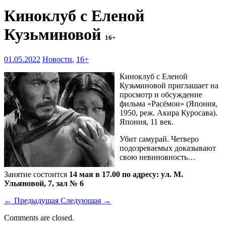
Киноклуб с Еленой
Кузьминовой
16+
01.05.2022
Новости
,
16+
Киноклуб с Еленой
Кузьминовой приглашает на
просмотр и обсуждение
фильма «Расёмон» (Япония,
1950, реж. Акира Куросава).
Япония, 11 век.
Убит самурай. Четверо
подозреваемых доказывают
свою невиновность…
Занятие состоится
14 мая в 17.00 по адресу: ул. М.
Ульяновой, 7, зал № 6
←
Предыдущая
Следующая
→
Comments are closed.