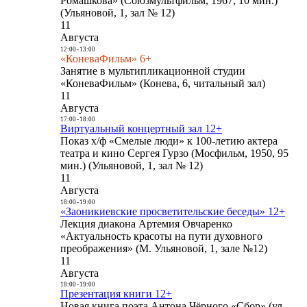
Ромашкова» (Союзмультфильм, 1967, 10 мин.)
(Ульяновой, 1, зал № 12)
11
Августа
12:00
-
13:00
«КоневаФильм» 6+
Занятие в мультипликационной студии
«КоневаФильм» (Конева, 6, читальный зал)
11
Августа
17:00
-
18:00
Виртуальный концертный зал 12+
Показ х/ф «Смелые люди» к 100-летию актера
театра и кино Сергея Гурзо (Мосфильм, 1950, 95
мин.) (Ульяновой, 1, зал № 12)
11
Августа
18:00
-
19:00
«Заоникиевские просветительские беседы» 12+
Лекция диакона Артемия Овчаренко
«Актуальность красоты на пути духовного
преображения» (М. Ульяновой, 1, зале №12)
11
Августа
18:00
-
19:00
Презентация книги 12+
Новая книга поэта Антона Чёрного «Сбор» (ул.