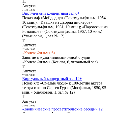
11
Августа
11:30
-
12:30
Виртуальный концертный зал 0+
Показ м/ф «Мойдодыр» (Союзмультфильм, 1954,
16 мин.); «Ивашка из Дворца пионеров»
(Союзмультфильм, 1981, 10 мин.); «Паровозик из
Ромашкова» (Союзмультфильм, 1967, 10 мин.)
(Ульяновой, 1, зал № 12)
11
Августа
12:00
-
13:00
«КоневаФильм» 6+
Занятие в мультипликационной студии
«КоневаФильм» (Конева, 6, читальный зал)
11
Августа
17:00
-
18:00
Виртуальный концертный зал 12+
Показ х/ф «Смелые люди» к 100-летию актера
театра и кино Сергея Гурзо (Мосфильм, 1950, 95
мин.) (Ульяновой, 1, зал № 12)
11
Августа
18:00
-
19:00
«Заоникиевские просветительские беседы» 12+