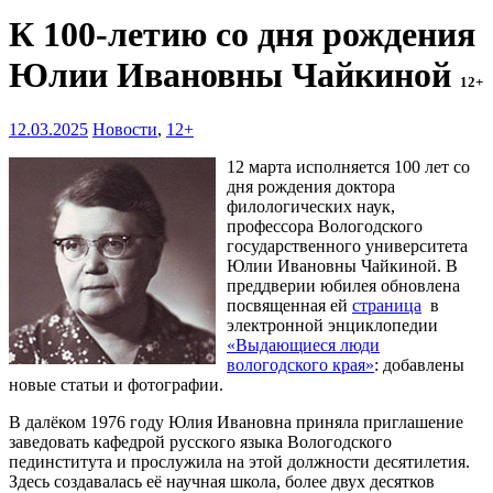
К 100-летию со дня рождения
Юлии Ивановны Чайкиной
12+
12.03.2025
Новости
,
12+
12 марта исполняется 100 лет со
дня рождения доктора
филологических наук,
профессора Вологодского
государственного университета
Юлии Ивановны Чайкиной. В
преддверии юбилея обновлена
посвященная ей
страница
в
электронной энциклопедии
«Выдающиеся люди
вологодского края»
: добавлены
новые статьи и фотографии.
В далёком 1976 году Юлия Ивановна приняла приглашение
заведовать кафедрой русского языка Вологодского
пединститута и прослужила на этой должности десятилетия.
Здесь создавалась её научная школа, более двух десятков