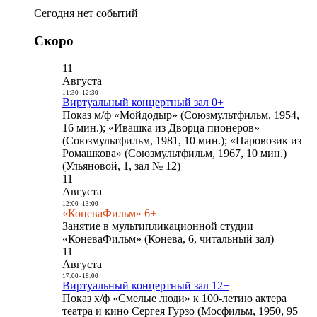
Сегодня нет событий
Скоро
11
Августа
11:30
-
12:30
Виртуальный концертный зал 0+
Показ м/ф «Мойдодыр» (Союзмультфильм, 1954,
16 мин.); «Ивашка из Дворца пионеров»
(Союзмультфильм, 1981, 10 мин.); «Паровозик из
Ромашкова» (Союзмультфильм, 1967, 10 мин.)
(Ульяновой, 1, зал № 12)
11
Августа
12:00
-
13:00
«КоневаФильм» 6+
Занятие в мультипликационной студии
«КоневаФильм» (Конева, 6, читальный зал)
11
Августа
17:00
-
18:00
Виртуальный концертный зал 12+
Показ х/ф «Смелые люди» к 100-летию актера
театра и кино Сергея Гурзо (Мосфильм, 1950, 95