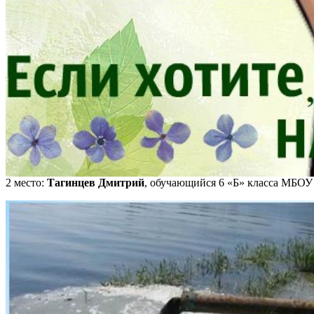
2 место:
Тагинцев Дмитрий
, обучающийся 6 «Б» класса МБОУ