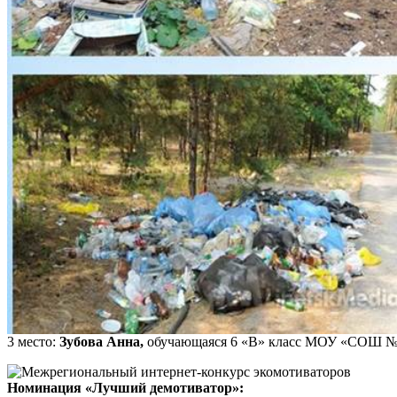
3 место:
Зубова Анна,
обучающаяся 6 «В» класс МОУ «СОШ № 14»
Номинация «Лучший демотиватор»: