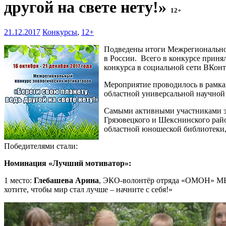
другой на свете нету!»
12+
21.12.2017
Конкурсы
,
12+
Подведены итоги Межрегионального
в России. Всего в конкурсе приня
конкурса в социальной сети ВКонт
Мероприятие проводилось в рамка
областной универсальной научной
Самыми активными участниками эк
Грязовецкого и Шекснинского рай
областной юношеской библиотеки,
Победителями стали:
Номинация «Лучший мотиватор»:
1 место:
Глебашева Арина
, ЭКО-волонтёр отряда «ОМОН» МБУД
хотите, чтобы мир стал лучше – начните с себя!»