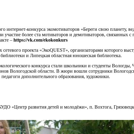
 интернет-конкурса экомотиваторов «Береги свою планету, ведь
ли участие более ста мотиваторов и демотиваторов, связанных 
акте –
https://vk.com/ekokonkurs
х сетевого проекта «ЭкоQUEST», организаторами которого выс
 библиотеки и Липецкая областная юношеская библиотека.
ологического конкурса стали школьники и студенты Вологды, Че
онов Вологодской области. В жюри вошли сотрудники Вологодс
 педагоги дополнительного образования, художники.
О «Центр развития детей и молодёжи», п. Вохтога, Грязовецки