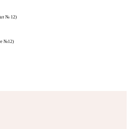
зал № 12)
ле №12)