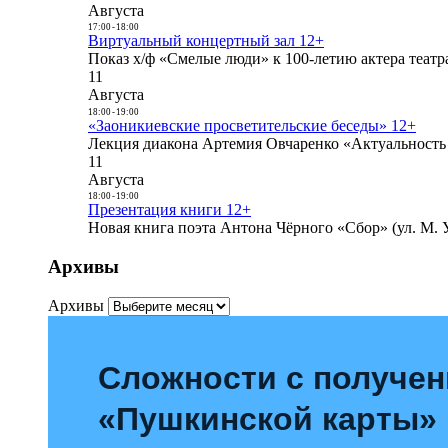
Августа
17:00
-
18:00
Виртуальный концертный зал 12+
Показ х/ф «Смелые люди» к 100-летию актера театра
11
Августа
18:00
-
19:00
«Заоникиевские просветительские беседы» 12+
Лекция диакона Артемия Овчаренко «Актуальность 
11
Августа
18:00
-
19:00
Презентация книги 12+
Новая книга поэта Антона Чёрного «Сбор» (ул. М. У
Архивы
Архивы
Сложности с получе
«Пушкинской карты»