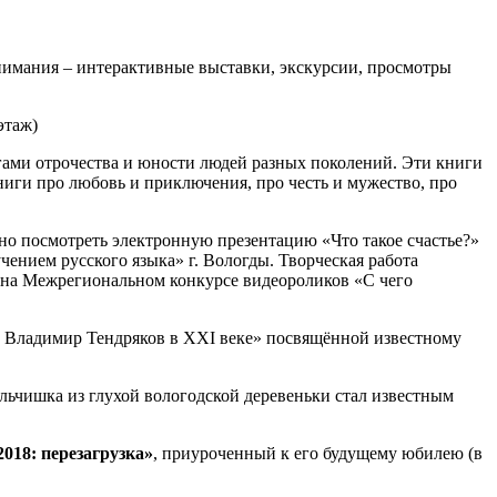
внимания – интерактивные выставки, экскурсии, просмотры
этаж)
гами отрочества и юности людей разных поколений. Эти книги
иги про любовь и приключения, про честь и мужество, про
о посмотреть электронную презентацию «Что такое счастье?»
нием русского языка» г. Вологды. Творческая работа
о на Межрегиональном конкурсе видеороликов «С чего
: Владимир Тендряков в XXI веке» посвящённой известному
льчишка из глухой вологодской деревеньки стал известным
018: перезагрузка»
, приуроченный к его будущему юбилею (в