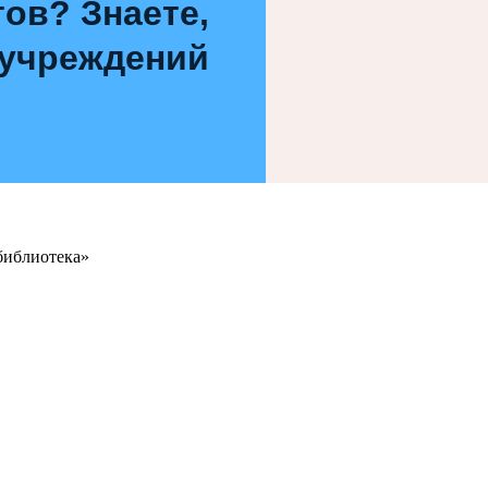
ов? Знаете,
 учреждений
библиотека»