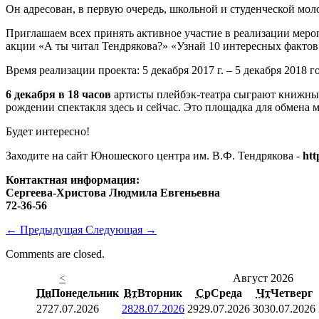
Он адресован, в первую очередь, школьной и студенческой мо
Приглашаем всех принять активное участие в реализации мероп
акции «А ты читал Тендрякова?» «Узнай 10 интересных фактов 
Время реализации проекта: 5 декабря 2017 г. – 5 декабря 2018 г
6 декабря в 18 часов
артисты плейбэк-театра сыграют книжные
рождении спектакля здесь и сейчас. Это площадка для обмена
Будет интересно!
Заходите на сайт Юношеского центра им. В.Ф. Тендрякова -
htt
Контактная информация:
Сергеева-Христова Людмила Евгеньевна
72-36-56
←
Предыдущая
Следующая
→
Comments are closed.
<
Август 2026
Пн
Понедельник
Вт
Вторник
Ср
Среда
Чт
Четверг
27
27.07.2026
28
28.07.2026
29
29.07.2026
30
30.07.2026