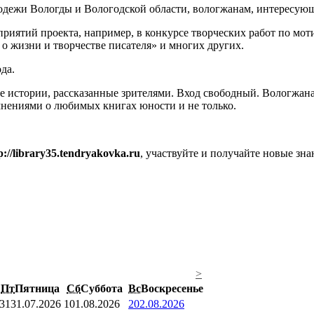
лодежи Вологды и Вологодской области, вологжанам, интересую
риятий проекта, например, в конкурсе творческих работ по мот
о жизни и творчестве писателя» и многих других.
ода.
 истории, рассказанные зрителями. Вход свободный. Вологжана
 мнениями о любимых книгах юности и не только.
p://library35.tendryakovka.ru
, участвуйте и получайте новые зна
>
Пт
Пятница
Сб
Суббота
Вс
Воскресенье
31
31.07.2026
1
01.08.2026
2
02.08.2026