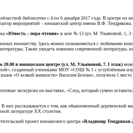
областной библиотеке с 4 по 6 декабря 2017 года. В центре их 
изатор мероприятий – юношеский центр имени В.Ф. Тендрякова.
вка
«Юность – пора чтения»
в зале № 12 (ул. М. Ульяновой, 1, 3 
ованных юношеству. Здесь можно познакомиться с любимыми кни
литературы. Также увидеть новинки современной литературы. кн
о 20.00 в юношеском центре (ул. М. Ульяновой, 7. I этаж)
можн
сной», созданный учениками МОУ «СОШ № 1 с углублённым изуче
ссказов «О всякой живности» Василия Белова», получила 1 мест
пповые экскурсии по выставке, «След, который сумею оставить
 В них рассказывается о том, как обыкновенный деревенский ма
нной литературе XX столетия.
ветительский проект юношеского центра
«Владимир Тендряков-2