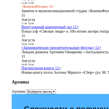
12:00
-
13:00
«КоневаФильм» 6+
Занятие в мультипликационной студии «КоневаФиль
11
Августа
17:00
-
18:00
Виртуальный концертный зал 12+
Показ х/ф «Смелые люди» к 100-летию актера театра
11
Августа
18:00
-
19:00
«Заоникиевские просветительские беседы» 12+
Лекция диакона Артемия Овчаренко «Актуальность 
11
Августа
18:00
-
19:00
Презентация книги 12+
Новая книга поэта Антона Чёрного «Сбор» (ул. М. У
Архивы
Архивы
Сложности с получе