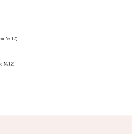
зал № 12)
ле №12)