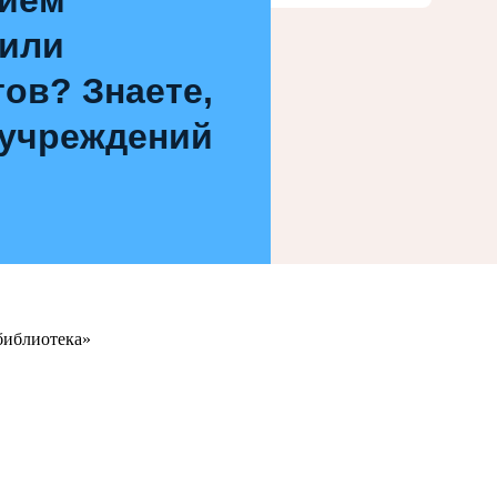
 или
ов? Знаете,
 учреждений
библиотека»