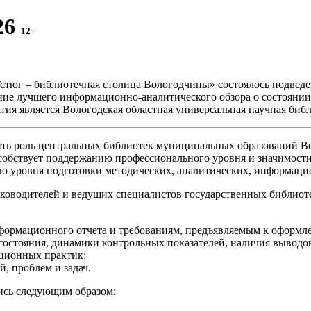
26
12+
стюг – библиотечная столица Вологодчины» состоялось подвед
ние лучшего информационно-аналитического обзора о состоянии
тия является Вологодская областная универсальная научная библ
ть роль центральных библиотек муниципальных образований Вол
собствует поддержанию профессионального уровня и значимости
ию уровня подготовки методических, аналитических, информаци
уководителей и ведущих специалистов государственных библиот
нформационного отчета и требованиям, предъявляемым к оформл
 состояния, динамики контрольных показателей, наличия выводо
ционных практик;
, проблем и задач.
ись следующим образом: