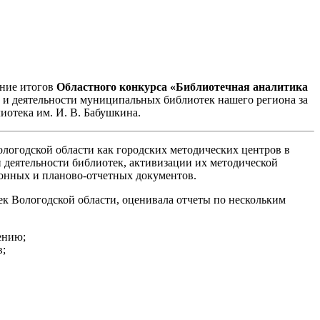
ение итогов
Областного конкурса «Библиотечная аналитика
 и деятельности муниципальных библиотек нашего региона за
иотека им. И. В. Бабушкина.
огодской области как городских методических центров в
 деятельности библиотек, активизации их методической
онных и планово-отчетных документов.
ек Вологодской области, оценивала отчеты по нескольким
ению;
в;