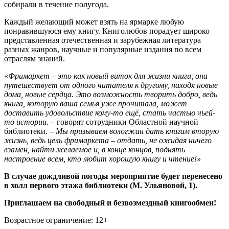
собирали в течение полугода.
Каждый желающий может взять на ярмарке любую
понравившуюся ему книгу. Книголюбов порадует широко
представленная отечественная и зарубежная литература
разных жанров, научные и популярные издания по всем
отраслям знаний.
«
Фримаркет
– это как новый виток для жизни книги, она
путешествует от одного читателя к другому, находя новые
дома, новые сердца. Это возможность творить добро, ведь
книга, которую ваша семья уже прочитала, может
доставить удовольствие кому-то ещё, стать частью чьей-
то истории.
–
говорят сотрудники Областной научной
библиотеки. –
Мы призываем вологжан дать книгам вторую
жизнь, ведь цель фримаркета
– отдать, не ожидая ничего
взамен, найти желаемое и, в конце концов, поднять
настроение всем, кто любит хорошую книгу и чтение!»
В случае дождливой погоды мероприятие будет перенесено
в холл первого этажа библиотеки (М. Ульяновой, 1).
Приглашаем на свободный и безвозмездный книгообмен!
Возрастное ограничение: 12+