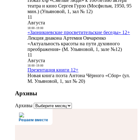
Показ х/ф «Смелые люди» к 100-летию актера
театра и кино Сергея Гурзо (Мосфильм, 1950, 95
мин.) (Ульяновой, 1, зал № 12)
11
Августа
18:00
-
19:00
«Заоникиевские просветительские беседы» 12+
Лекция диакона Артемия Овчаренко
«Актуальность красоты на пути духовного
преображения» (М. Ульяновой, 1, зале №12)
11
Августа
18:00
-
19:00
Презентация книги 12+
Новая книга поэта Антона Чёрного «Сбор» (ул.
М. Ульяновой, 1, зал № 20)
Архивы
Архивы
Решаем вместе