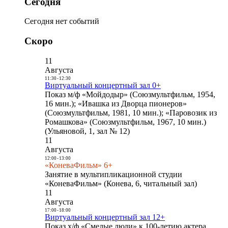
Сегодня
Сегодня нет событий
Скоро
11
Августа
11:30
-
12:30
Виртуальный концертный зал 0+
Показ м/ф «Мойдодыр» (Союзмультфильм, 1954,
16 мин.); «Ивашка из Дворца пионеров»
(Союзмультфильм, 1981, 10 мин.); «Паровозик из
Ромашкова» (Союзмультфильм, 1967, 10 мин.)
(Ульяновой, 1, зал № 12)
11
Августа
12:00
-
13:00
«КоневаФильм» 6+
Занятие в мультипликационной студии
«КоневаФильм» (Конева, 6, читальный зал)
11
Августа
17:00
-
18:00
Виртуальный концертный зал 12+
Показ х/ф «Смелые люди» к 100-летию актера