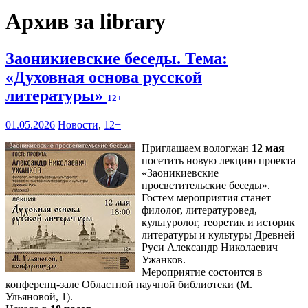
Архив за library
Заоникиевские беседы. Тема:
«Духовная основа русской
литературы»
12+
01.05.2026
Новости
,
12+
Приглашаем вологжан
12 мая
посетить новую лекцию проекта
«Заоникиевские
просветительские беседы».
Гостем мероприятия станет
филолог, литературовед,
культуролог, теоретик и историк
литературы и культуры Древней
Руси Александр Николаевич
Ужанков.
Мероприятие состоится в
конференц-зале Областной научной библиотеки (М.
Ульяновой, 1).