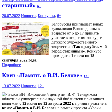
старинный»
6+
20.07.2022
Новости
,
Конкурсы
,
6+
Белоруссия приглашает юных
художников Вологодчины в
возрасте от 6 до 17 принять
участие в открытом конкурсе
детского художественного
творчества
«Так красуйся, мой
город старинный»
. Конкурс
проходит
с 1 июля по 18
сентября 2022 года.
Подробнее
Квиз «Память о В.И. Белове»
12+
13.07.2022
Новости
,
12+
Юношеский центр им. В. Ф. Тендрякова
областной универсальной научной библиотеки приглашает
вологжан
с 12 июля по 12 августа 2022 г.
принять участие
в
квизе «Память о В.И. Белове»
в рамках проекта «Уроки