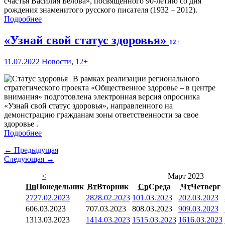
счастья Василия Белова», посвященного 90-летию со дня
рождения знаменитого русского писателя (1932 – 2012).
Подробнее
«Узнай свой статус здоровья»
12+
11.07.2022
Новости
,
12+
В рамках реализации регионального
стратегического проекта «Общественное здоровье – в центре
внимания» подготовлена электронная версия опросника
«Узнай свой статус здоровья», направленного на
демонстрацию гражданам зоны ответственности за свое
здоровье .
Подробнее
← Предыдущая
Следующая →
<
Март 2023
Пн
Понедельник
Вт
Вторник
Ср
Среда
Чт
Четверг
27
27.02.2023
28
28.02.2023
1
01.03.2023
2
02.03.2023
6
06.03.2023
7
07.03.2023
8
08.03.2023
9
09.03.2023
13
13.03.2023
14
14.03.2023
15
15.03.2023
16
16.03.2023