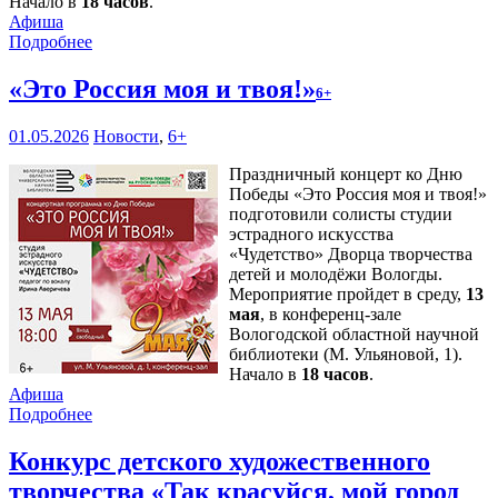
Начало в
18 часов
.
Афиша
Подробнее
«Это Россия моя и твоя!»
6+
01.05.2026
Новости
,
6+
Праздничный концерт ко Дню
Победы «Это Россия моя и твоя!»
подготовили солисты студии
эстрадного искусства
«Чудетство» Дворца творчества
детей и молодёжи Вологды.
Мероприятие пройдет в среду,
13
мая
, в конференц-зале
Вологодской областной научной
библиотеки (М. Ульяновой, 1).
Начало в
18 часов
.
Афиша
Подробнее
Конкурс детского художественного
творчества «Так красуйся, мой город