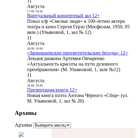
11
Августа
17:00
-
18:00
Виртуальный концертный зал 12+
Показ х/ф «Смелые люди» к 100-летию актера
театра и кино Сергея Гурзо (Мосфильм, 1950, 95
мин.) (Ульяновой, 1, зал № 12)
11
Августа
18:00
-
19:00
«Заоникиевские просветительские беседы» 12+
Лекция диакона Артемия Овчаренко
«Актуальность красоты на пути духовного
преображения» (М. Ульяновой, 1, зале №12)
11
Августа
18:00
-
19:00
Презентация книги 12+
Новая книга поэта Антона Чёрного «Сбор» (ул.
М. Ульяновой, 1, зал № 20)
Архивы
Архивы