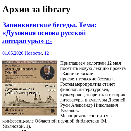
Архив за library
Заоникиевские беседы. Тема:
«Духовная основа русской
литературы»
12+
01.05.2026
Новости
,
12+
Приглашаем вологжан
12 мая
посетить новую лекцию проекта
«Заоникиевские
просветительские беседы».
Гостем мероприятия станет
филолог, литературовед,
культуролог, теоретик и историк
литературы и культуры Древней
Руси Александр Николаевич
Ужанков.
Мероприятие состоится в
конференц-зале Областной научной библиотеки (М.
Ульяновой, 1).