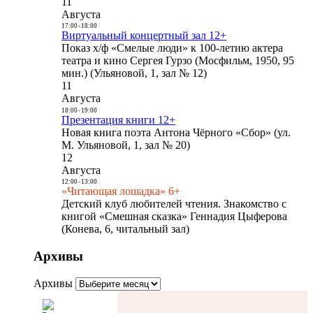
11
Августа
17:00
-
18:00
Виртуальный концертный зал 12+
Показ х/ф «Смелые люди» к 100-летию актера
театра и кино Сергея Гурзо (Мосфильм, 1950, 95
мин.) (Ульяновой, 1, зал № 12)
11
Августа
18:00
-
19:00
Презентация книги 12+
Новая книга поэта Антона Чёрного «Сбор» (ул.
М. Ульяновой, 1, зал № 20)
12
Августа
12:00
-
13:00
«Читающая лошадка» 6+
Детский клуб любителей чтения. Знакомство с
книгой «Смешная сказка» Геннадия Цыферова
(Конева, 6, читальный зал)
Архивы
Архивы