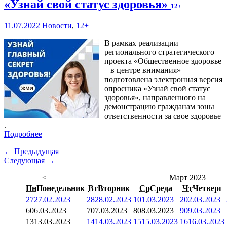
«Узнай свой статус здоровья»
12+
11.07.2022
Новости
,
12+
В рамках реализации
регионального стратегического
проекта «Общественное здоровье
– в центре внимания»
подготовлена электронная версия
опросника «Узнай свой статус
здоровья», направленного на
демонстрацию гражданам зоны
ответственности за свое здоровье
.
Подробнее
← Предыдущая
Следующая →
<
Март 2023
Пн
Понедельник
Вт
Вторник
Ср
Среда
Чт
Четверг
27
27.02.2023
28
28.02.2023
1
01.03.2023
2
02.03.2023
6
06.03.2023
7
07.03.2023
8
08.03.2023
9
09.03.2023
13
13.03.2023
14
14.03.2023
15
15.03.2023
16
16.03.2023