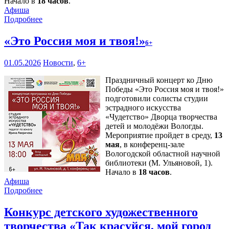
Начало в
18 часов
.
Афиша
Подробнее
«Это Россия моя и твоя!»
6+
01.05.2026
Новости
,
6+
Праздничный концерт ко Дню
Победы «Это Россия моя и твоя!»
подготовили солисты студии
эстрадного искусства
«Чудетство» Дворца творчества
детей и молодёжи Вологды.
Мероприятие пройдет в среду,
13
мая
, в конференц-зале
Вологодской областной научной
библиотеки (М. Ульяновой, 1).
Начало в
18 часов
.
Афиша
Подробнее
Конкурс детского художественного
творчества «Так красуйся, мой город