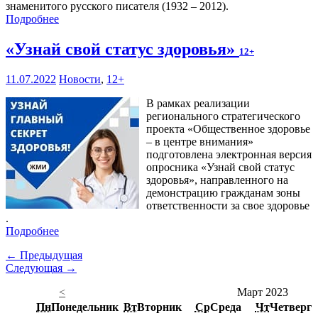
знаменитого русского писателя (1932 – 2012).
Подробнее
«Узнай свой статус здоровья»
12+
11.07.2022
Новости
,
12+
В рамках реализации
регионального стратегического
проекта «Общественное здоровье
– в центре внимания»
подготовлена электронная версия
опросника «Узнай свой статус
здоровья», направленного на
демонстрацию гражданам зоны
ответственности за свое здоровье
.
Подробнее
← Предыдущая
Следующая →
<
Март 2023
Пн
Понедельник
Вт
Вторник
Ср
Среда
Чт
Четверг