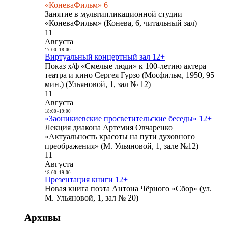
«КоневаФильм» 6+
Занятие в мультипликационной студии
«КоневаФильм» (Конева, 6, читальный зал)
11
Августа
17:00
-
18:00
Виртуальный концертный зал 12+
Показ х/ф «Смелые люди» к 100-летию актера
театра и кино Сергея Гурзо (Мосфильм, 1950, 95
мин.) (Ульяновой, 1, зал № 12)
11
Августа
18:00
-
19:00
«Заоникиевские просветительские беседы» 12+
Лекция диакона Артемия Овчаренко
«Актуальность красоты на пути духовного
преображения» (М. Ульяновой, 1, зале №12)
11
Августа
18:00
-
19:00
Презентация книги 12+
Новая книга поэта Антона Чёрного «Сбор» (ул.
М. Ульяновой, 1, зал № 20)
Архивы