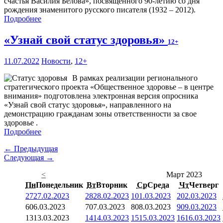
счастья Василия Белова», посвященного 90-летию со дня
рождения знаменитого русского писателя (1932 – 2012).
Подробнее
«Узнай свой статус здоровья»
12+
11.07.2022
Новости
,
12+
В рамках реализации регионального
стратегического проекта «Общественное здоровье – в центре
внимания» подготовлена электронная версия опросника
«Узнай свой статус здоровья», направленного на
демонстрацию гражданам зоны ответственности за свое
здоровье .
Подробнее
← Предыдущая
Следующая →
<
Март 2023
Пн
Понедельник
Вт
Вторник
Ср
Среда
Чт
Четверг
27
27.02.2023
28
28.02.2023
1
01.03.2023
2
02.03.2023
6
06.03.2023
7
07.03.2023
8
08.03.2023
9
09.03.2023
13
13.03.2023
14
14.03.2023
15
15.03.2023
16
16.03.2023