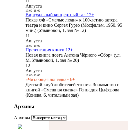
11
Августа
17:00
-
18:00
Виртуальный концертный зал 12+
Показ х/ф «Смелые люди» к 100-летию актера
театра и кино Сергея Гурзо (Мосфильм, 1950, 95
мин.) (Ульяновой, 1, зал № 12)
11
Августа
18:00
-
19:00
Презентация книги 12+
Новая книга поэта Антона Чёрного «Сбор» (ул.
М. Ульяновой, 1, зал № 20)
12
Августа
12:00
-
13:00
«Читающая лошадка» 6+
Детский клуб любителей чтения. Знакомство с
книгой «Смешная сказка» Геннадия Цыферова
(Конева, 6, читальный зал)
Архивы
Архивы