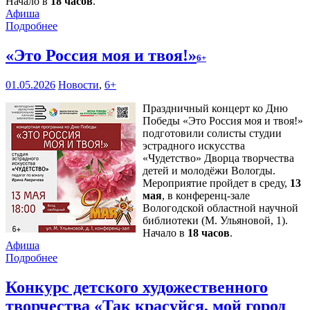
Начало в
18 часов
.
Афиша
Подробнее
«Это Россия моя и твоя!»
6+
01.05.2026
Новости
,
6+
Праздничный концерт ко Дню
Победы «Это Россия моя и твоя!»
подготовили солисты студии
эстрадного искусства
«Чудетство» Дворца творчества
детей и молодёжи Вологды.
Мероприятие пройдет в среду,
13
мая
, в конференц-зале
Вологодской областной научной
библиотеки (М. Ульяновой, 1).
Начало в
18 часов
.
Афиша
Подробнее
Конкурс детского художественного
творчества «Так красуйся, мой город