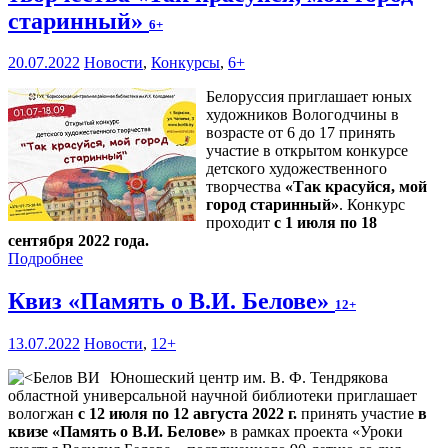
старинный»
6+
20.07.2022
Новости
,
Конкурсы
,
6+
Белоруссия приглашает юных
художников Вологодчины в
возрасте от 6 до 17 принять
участие в открытом конкурсе
детского художественного
творчества
«Так красуйся, мой
город старинный»
. Конкурс
проходит
с 1 июля по 18
сентября 2022 года.
Подробнее
Квиз «Память о В.И. Белове»
12+
13.07.2022
Новости
,
12+
Юношеский центр им. В. Ф. Тендрякова
областной универсальной научной библиотеки приглашает
вологжан
с 12 июля по 12 августа 2022 г.
принять участие
в
квизе «Память о В.И. Белове»
в рамках проекта «Уроки