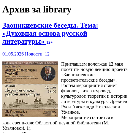
Архив за library
Заоникиевские беседы. Тема:
«Духовная основа русской
литературы»
12+
01.05.2026
Новости
,
12+
Приглашаем вологжан
12 мая
посетить новую лекцию проекта
«Заоникиевские
просветительские беседы».
Гостем мероприятия станет
филолог, литературовед,
культуролог, теоретик и историк
литературы и культуры Древней
Руси Александр Николаевич
Ужанков.
Мероприятие состоится в
конференц-зале Областной научной библиотеки (М.
Ульяновой, 1).