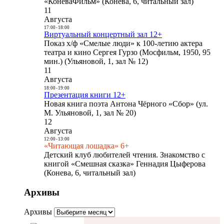
«КоневаФильм» (Конева, 6, читальный зал)
11
Августа
17:00
-
18:00
Виртуальный концертный зал 12+
Показ х/ф «Смелые люди» к 100-летию актера
театра и кино Сергея Гурзо (Мосфильм, 1950, 95
мин.) (Ульяновой, 1, зал № 12)
11
Августа
18:00
-
19:00
Презентация книги 12+
Новая книга поэта Антона Чёрного «Сбор» (ул.
М. Ульяновой, 1, зал № 20)
12
Августа
12:00
-
13:00
«Читающая лошадка» 6+
Детский клуб любителей чтения. Знакомство с
книгой «Смешная сказка» Геннадия Цыферова
(Конева, 6, читальный зал)
Архивы
Архивы