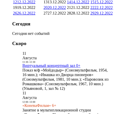
12
12.12.2022
13
13.12.2022
14
14.12.2022
15
15.12.2022
19
19.12.2022
20
20.12.2022
21
21.12.2022
22
22.12.2022
26
26.12.2022
27
27.12.2022
28
28.12.2022
29
29.12.2022
Сегодня
Сегодня нет событий
Скоро
11
Августа
11:30
-
12:30
Виртуальный концертный зал 0+
Показ м/ф «Мойдодыр» (Союзмультфильм, 1954,
16 мин.); «Ивашка из Дворца пионеров»
(Союзмультфильм, 1981, 10 мин.); «Паровозик из
Ромашкова» (Союзмультфильм, 1967, 10 мин.)
(Ульяновой, 1, зал № 12)
11
Августа
12:00
-
13:00
«КоневаФильм» 6+
Занятие в мультипликационной студии