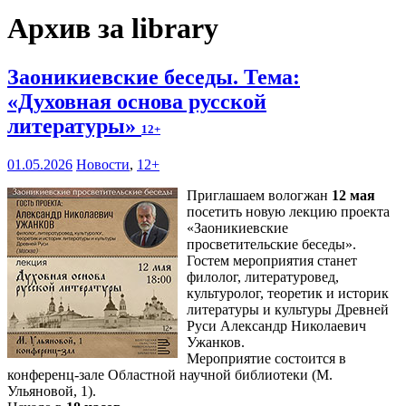
Архив за library
Заоникиевские беседы. Тема:
«Духовная основа русской
литературы»
12+
01.05.2026
Новости
,
12+
Приглашаем вологжан
12 мая
посетить новую лекцию проекта
«Заоникиевские
просветительские беседы».
Гостем мероприятия станет
филолог, литературовед,
культуролог, теоретик и историк
литературы и культуры Древней
Руси Александр Николаевич
Ужанков.
Мероприятие состоится в
конференц-зале Областной научной библиотеки (М.
Ульяновой, 1).