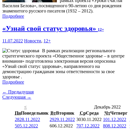
рамках проекта «Уроки счастья
Василия Белова», посвященного 90-летию со дня рождения
знаменитого русского писателя (1932 – 2012).
Подробнее
«Узнай свой статус здоровья»
12+
11.07.2022
Новости
,
12+
В рамках реализации регионального
стратегического проекта «Общественное здоровье – в центре
внимания» подготовлена электронная версия опросника
«Узнай свой статус здоровья», направленного на
демонстрацию гражданам зоны ответственности за свое
здоровье .
Подробнее
← Предыдущая
Следующая →
<
Декабрь 2022
Пн
Понедельник
Вт
Вторник
Ср
Среда
Чт
Четверг
28
28.11.2022
29
29.11.2022
30
30.11.2022
1
01.12.2022
5
05.12.2022
6
06.12.2022
7
07.12.2022
8
08.12.2022