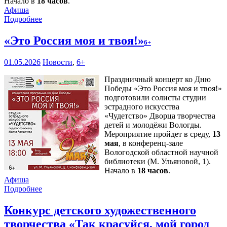
Начало в
18 часов
.
Афиша
Подробнее
«Это Россия моя и твоя!»
6+
01.05.2026
Новости
,
6+
Праздничный концерт ко Дню
Победы «Это Россия моя и твоя!»
подготовили солисты студии
эстрадного искусства
«Чудетство» Дворца творчества
детей и молодёжи Вологды.
Мероприятие пройдет в среду,
13
мая
, в конференц-зале
Вологодской областной научной
библиотеки (М. Ульяновой, 1).
Начало в
18 часов
.
Афиша
Подробнее
Конкурс детского художественного
творчества «Так красуйся, мой город