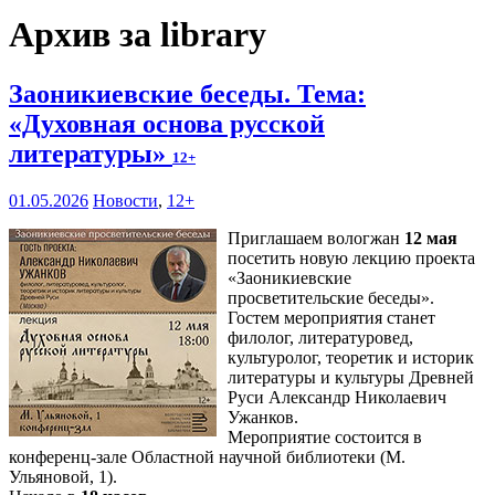
Архив за library
Заоникиевские беседы. Тема:
«Духовная основа русской
литературы»
12+
01.05.2026
Новости
,
12+
Приглашаем вологжан
12 мая
посетить новую лекцию проекта
«Заоникиевские
просветительские беседы».
Гостем мероприятия станет
филолог, литературовед,
культуролог, теоретик и историк
литературы и культуры Древней
Руси Александр Николаевич
Ужанков.
Мероприятие состоится в
конференц-зале Областной научной библиотеки (М.
Ульяновой, 1).