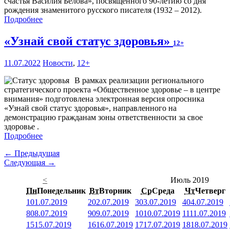
счастья Василия Белова», посвященного 90-летию со дня
рождения знаменитого русского писателя (1932 – 2012).
Подробнее
«Узнай свой статус здоровья»
12+
11.07.2022
Новости
,
12+
В рамках реализации регионального
стратегического проекта «Общественное здоровье – в центре
внимания» подготовлена электронная версия опросника
«Узнай свой статус здоровья», направленного на
демонстрацию гражданам зоны ответственности за свое
здоровье .
Подробнее
← Предыдущая
Следующая →
<
Июль 2019
Пн
Понедельник
Вт
Вторник
Ср
Среда
Чт
Четверг
1
01.07.2019
2
02.07.2019
3
03.07.2019
4
04.07.2019
8
08.07.2019
9
09.07.2019
10
10.07.2019
11
11.07.2019
15
15.07.2019
16
16.07.2019
17
17.07.2019
18
18.07.2019