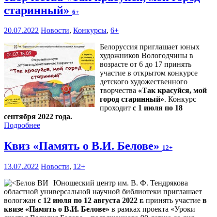
старинный»
6+
20.07.2022
Новости
,
Конкурсы
,
6+
Белоруссия приглашает юных
художников Вологодчины в
возрасте от 6 до 17 принять
участие в открытом конкурсе
детского художественного
творчества
«Так красуйся, мой
город старинный»
. Конкурс
проходит
с 1 июля по 18
сентября 2022 года.
Подробнее
Квиз «Память о В.И. Белове»
12+
13.07.2022
Новости
,
12+
Юношеский центр им. В. Ф. Тендрякова
областной универсальной научной библиотеки приглашает
вологжан
с 12 июля по 12 августа 2022 г.
принять участие
в
квизе «Память о В.И. Белове»
в рамках проекта «Уроки