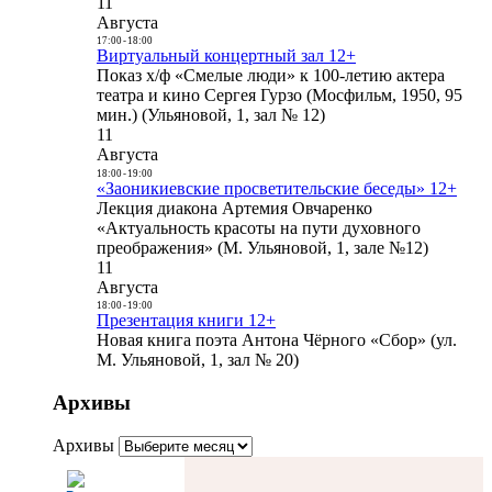
11
Августа
17:00
-
18:00
Виртуальный концертный зал 12+
Показ х/ф «Смелые люди» к 100-летию актера
театра и кино Сергея Гурзо (Мосфильм, 1950, 95
мин.) (Ульяновой, 1, зал № 12)
11
Августа
18:00
-
19:00
«Заоникиевские просветительские беседы» 12+
Лекция диакона Артемия Овчаренко
«Актуальность красоты на пути духовного
преображения» (М. Ульяновой, 1, зале №12)
11
Августа
18:00
-
19:00
Презентация книги 12+
Новая книга поэта Антона Чёрного «Сбор» (ул.
М. Ульяновой, 1, зал № 20)
Архивы
Архивы