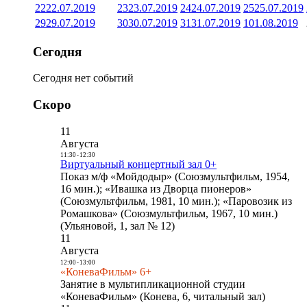
22
22.07.2019
23
23.07.2019
24
24.07.2019
25
25.07.2019
29
29.07.2019
30
30.07.2019
31
31.07.2019
1
01.08.2019
Сегодня
Сегодня нет событий
Скоро
11
Августа
11:30
-
12:30
Виртуальный концертный зал 0+
Показ м/ф «Мойдодыр» (Союзмультфильм, 1954,
16 мин.); «Ивашка из Дворца пионеров»
(Союзмультфильм, 1981, 10 мин.); «Паровозик из
Ромашкова» (Союзмультфильм, 1967, 10 мин.)
(Ульяновой, 1, зал № 12)
11
Августа
12:00
-
13:00
«КоневаФильм» 6+
Занятие в мультипликационной студии
«КоневаФильм» (Конева, 6, читальный зал)