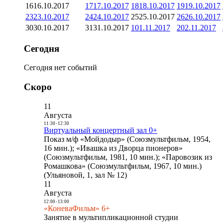
16
16.10.2017
17
17.10.2017
18
18.10.2017
19
19.10.2017
23
23.10.2017
24
24.10.2017
25
25.10.2017
26
26.10.2017
30
30.10.2017
31
31.10.2017
1
01.11.2017
2
02.11.2017
Сегодня
Сегодня нет событий
Скоро
11
Августа
11:30
-
12:30
Виртуальный концертный зал 0+
Показ м/ф «Мойдодыр» (Союзмультфильм, 1954,
16 мин.); «Ивашка из Дворца пионеров»
(Союзмультфильм, 1981, 10 мин.); «Паровозик из
Ромашкова» (Союзмультфильм, 1967, 10 мин.)
(Ульяновой, 1, зал № 12)
11
Августа
12:00
-
13:00
«КоневаФильм» 6+
Занятие в мультипликационной студии