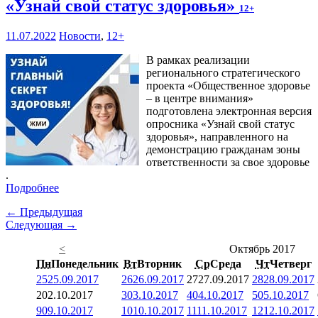
«Узнай свой статус здоровья»
12+
11.07.2022
Новости
,
12+
В рамках реализации
регионального стратегического
проекта «Общественное здоровье
– в центре внимания»
подготовлена электронная версия
опросника «Узнай свой статус
здоровья», направленного на
демонстрацию гражданам зоны
ответственности за свое здоровье
.
Подробнее
← Предыдущая
Следующая →
<
Октябрь 2017
Пн
Понедельник
Вт
Вторник
Ср
Среда
Чт
Четверг
25
25.09.2017
26
26.09.2017
27
27.09.2017
28
28.09.2017
2
02.10.2017
3
03.10.2017
4
04.10.2017
5
05.10.2017
9
09.10.2017
10
10.10.2017
11
11.10.2017
12
12.10.2017