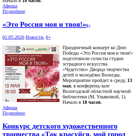
Начало в
18 часов
.
Афиша
Подробнее
«Это Россия моя и твоя!»
6+
01.05.2026
Новости
,
6+
Праздничный концерт ко Дню
Победы «Это Россия моя и твоя!»
подготовили солисты студии
эстрадного искусства
«Чудетство» Дворца творчества
детей и молодёжи Вологды.
Мероприятие пройдет в среду,
13
мая
, в конференц-зале
Вологодской областной научной
библиотеки (М. Ульяновой, 1).
Начало в
18 часов
.
Афиша
Подробнее
Конкурс детского художественного
творчества «Так красуйся, мой город