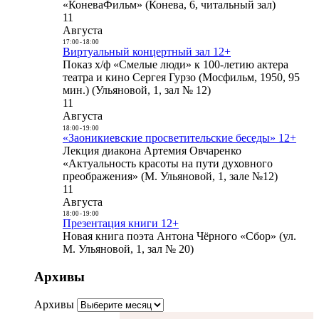
«КоневаФильм» (Конева, 6, читальный зал)
11
Августа
17:00
-
18:00
Виртуальный концертный зал 12+
Показ х/ф «Смелые люди» к 100-летию актера
театра и кино Сергея Гурзо (Мосфильм, 1950, 95
мин.) (Ульяновой, 1, зал № 12)
11
Августа
18:00
-
19:00
«Заоникиевские просветительские беседы» 12+
Лекция диакона Артемия Овчаренко
«Актуальность красоты на пути духовного
преображения» (М. Ульяновой, 1, зале №12)
11
Августа
18:00
-
19:00
Презентация книги 12+
Новая книга поэта Антона Чёрного «Сбор» (ул.
М. Ульяновой, 1, зал № 20)
Архивы
Архивы