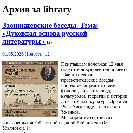
Архив за library
Заоникиевские беседы. Тема:
«Духовная основа русской
литературы»
12+
01.05.2026
Новости
,
12+
Приглашаем вологжан
12 мая
посетить новую лекцию проекта
«Заоникиевские
просветительские беседы».
Гостем мероприятия станет
филолог, литературовед,
культуролог, теоретик и историк
литературы и культуры Древней
Руси Александр Николаевич
Ужанков.
Мероприятие состоится в
конференц-зале Областной научной библиотеки (М.
Ульяновой, 1).