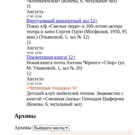
«КоневаФильм» (Конева, 6, читальный зал)
11
Августа
17:00
-
18:00
Виртуальный концертный зал 12+
Показ х/ф «Смелые люди» к 100-летию актера
театра и кино Сергея Гурзо (Мосфильм, 1950, 95
мин.) (Ульяновой, 1, зал № 12)
11
Августа
18:00
-
19:00
Презентация книги 12+
Новая книга поэта Антона Чёрного «Сбор» (ул.
М. Ульяновой, 1, зал № 20)
12
Августа
12:00
-
13:00
«Читающая лошадка» 6+
Детский клуб любителей чтения. Знакомство с
книгой «Смешная сказка» Геннадия Цыферова
(Конева, 6, читальный зал)
Архивы
Архивы