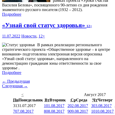
рамках проекта «Уроки счастья
Василия Белова», посвященного 90-летию со дня рождения
знаменитого русского писателя (1932 – 2012).
Подробнее
«Узнай свой статус здоровья»
12+
11.07.2022
Новости
,
12+
В рамках реализации регионального
стратегического проекта «Общественное здоровье – в центре
внимания» подготовлена электронная версия опросника
«Узнай свой статус здоровья», направленного на
демонстрацию гражданам зоны ответственности за свое
здоровье .
Подробнее
← Предыдущая
Следующая →
<
Август 2017
Пн
Понедельник
Вт
Вторник
Ср
Среда
Чт
Четверг
31
31.07.2017
1
01.08.2017
2
02.08.2017
3
03.08.2017
7
07.08.2017
8
08.08.2017
9
09.08.2017
10
10.08.2017