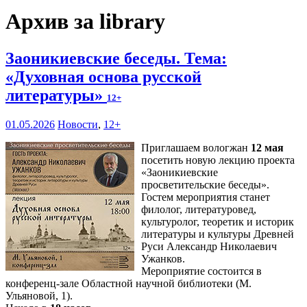
Архив за library
Заоникиевские беседы. Тема:
«Духовная основа русской
литературы»
12+
01.05.2026
Новости
,
12+
Приглашаем вологжан
12 мая
посетить новую лекцию проекта
«Заоникиевские
просветительские беседы».
Гостем мероприятия станет
филолог, литературовед,
культуролог, теоретик и историк
литературы и культуры Древней
Руси Александр Николаевич
Ужанков.
Мероприятие состоится в
конференц-зале Областной научной библиотеки (М.
Ульяновой, 1).