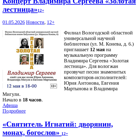
Концерт Владимира Сергеева «Золотая
лестница»
12+
01.05.2026
Новости
,
12+
Филиал Вологодской областной
универсальной научной
библиотеки (ул. М. Конева, д. 6.)
приглашает
12 мая
на
музыкальную программу
Владимира Сергеева «Золотая
лестница». Для вологжан
прозвучат песни знаменитых
композиторов-исполнителей:
Юрия Антонова, Евгения
Мартынова и Владимира
Мигули.
Начало в
18 часов
.
Афиша
Подробнее
«Святитель Игнатий: дворянин,
монах, богослов»
12+