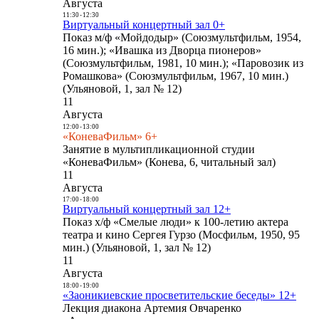
Августа
11:30
-
12:30
Виртуальный концертный зал 0+
Показ м/ф «Мойдодыр» (Союзмультфильм, 1954,
16 мин.); «Ивашка из Дворца пионеров»
(Союзмультфильм, 1981, 10 мин.); «Паровозик из
Ромашкова» (Союзмультфильм, 1967, 10 мин.)
(Ульяновой, 1, зал № 12)
11
Августа
12:00
-
13:00
«КоневаФильм» 6+
Занятие в мультипликационной студии
«КоневаФильм» (Конева, 6, читальный зал)
11
Августа
17:00
-
18:00
Виртуальный концертный зал 12+
Показ х/ф «Смелые люди» к 100-летию актера
театра и кино Сергея Гурзо (Мосфильм, 1950, 95
мин.) (Ульяновой, 1, зал № 12)
11
Августа
18:00
-
19:00
«Заоникиевские просветительские беседы» 12+
Лекция диакона Артемия Овчаренко