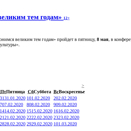
великим тем годам»
12+
нимся великим тем годам» пройдет в пятницу,
8 мая
, в конфер
культуры».
>
Пт
Пятница
Сб
Суббота
Вс
Воскресенье
31
31.01.2020
1
01.02.2020
2
02.02.2020
7
07.02.2020
8
08.02.2020
9
09.02.2020
14
14.02.2020
15
15.02.2020
16
16.02.2020
21
21.02.2020
22
22.02.2020
23
23.02.2020
28
28.02.2020
29
29.02.2020
1
01.03.2020