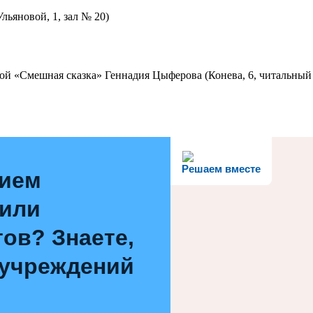
льяновой, 1, зал № 20)
ой «Смешная сказка» Геннадия Цыферова (Конева, 6, читальный 
Решаем вместе
нием
 или
ов? Знаете,
 учреждений