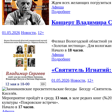
Ждем всех желающих погрузиться
Афиша
Подробнее
Концерт Владимира С
01.05.2026
Новости
,
12+
Филиал Вологодской областной уни
«Золотая лестница». Для вологжа
Начало в
18 часов
.
Афиша
Подробнее
«Святитель Игнатий: 
01.05.2026
Новости
,
12+
Беседу «Святитель
Киселёв.
Мероприятие пройдёт в среду,
13 мая
, в зале редких книг (№2
культуры «Покровские встречи».
Начало в
17 часов
.
Афиша