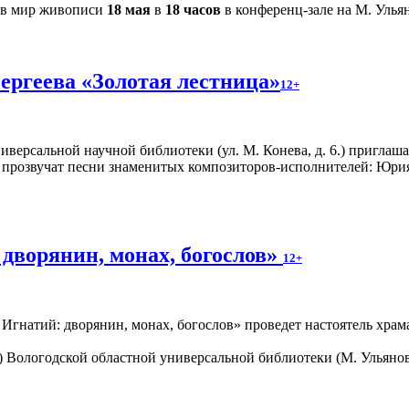
 в мир живописи
18 мая
в
18 часов
в конференц-зале на М. Ульян
ергеева «Золотая лестница»
12+
версальной научной библиотеки (ул. М. Конева, д. 6.) приглаш
н прозвучат песни знаменитых композиторов-исполнителей: Юр
дворянин, монах, богослов»
12+
 Игнатий: дворянин, монах, богослов» проведет настоятель хра
0) Вологодской областной универсальной библиотеки (М. Ульяно