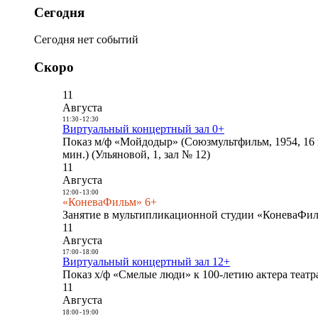
Сегодня
Сегодня нет событий
Скоро
11
Августа
11:30
-
12:30
Виртуальный концертный зал 0+
Показ м/ф «Мойдодыр» (Союзмультфильм, 1954, 16 
мин.) (Ульяновой, 1, зал № 12)
11
Августа
12:00
-
13:00
«КоневаФильм» 6+
Занятие в мультипликационной студии «КоневаФиль
11
Августа
17:00
-
18:00
Виртуальный концертный зал 12+
Показ х/ф «Смелые люди» к 100-летию актера театра
11
Августа
18:00
-
19:00