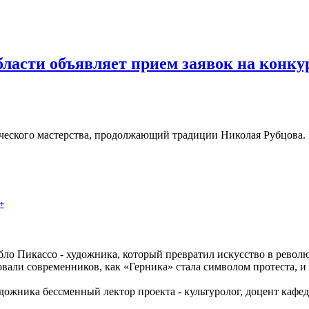
ласти объявляет прием заявок на конку
ческого мастерства, продолжающий традиции Николая Рубцова. Ег
+
ло Пикассо - художника, который превратил искусство в револ
вали современников, как «Герника» стала символом протеста, и п
художника бессменный лектор проекта - культуролог, доцент каф