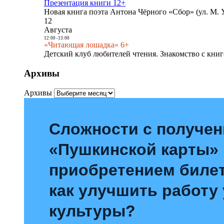
Презентация книги 12+
Новая книга поэта Антона Чёрного «Сбор» (ул. М. У
12
Августа
12:00
-
13:00
«Читающая лошадка» 6+
Детский клуб любителей чтения. Знакомство с книг
Архивы
Архивы
Сложности с получе
«Пушкинской карты»
приобретением билет
как улучшить работу
культуры?