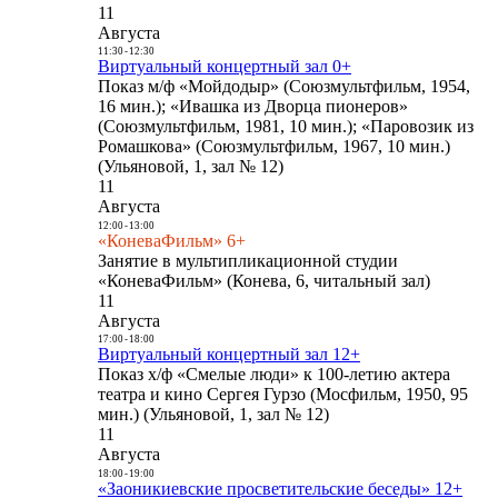
11
Августа
11:30
-
12:30
Виртуальный концертный зал 0+
Показ м/ф «Мойдодыр» (Союзмультфильм, 1954,
16 мин.); «Ивашка из Дворца пионеров»
(Союзмультфильм, 1981, 10 мин.); «Паровозик из
Ромашкова» (Союзмультфильм, 1967, 10 мин.)
(Ульяновой, 1, зал № 12)
11
Августа
12:00
-
13:00
«КоневаФильм» 6+
Занятие в мультипликационной студии
«КоневаФильм» (Конева, 6, читальный зал)
11
Августа
17:00
-
18:00
Виртуальный концертный зал 12+
Показ х/ф «Смелые люди» к 100-летию актера
театра и кино Сергея Гурзо (Мосфильм, 1950, 95
мин.) (Ульяновой, 1, зал № 12)
11
Августа
18:00
-
19:00
«Заоникиевские просветительские беседы» 12+