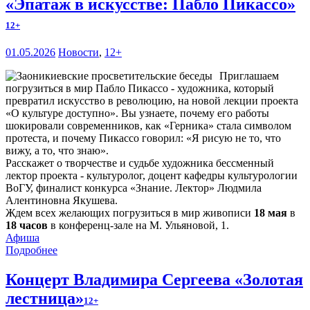
«Эпатаж в искусстве: Пабло Пикассо»
12+
01.05.2026
Новости
,
12+
Приглашаем
погрузиться в мир Пабло Пикассо - художника, который
превратил искусство в революцию, на новой лекции проекта
«О культуре доступно». Вы узнаете, почему его работы
шокировали современников, как «Герника» стала символом
протеста, и почему Пикассо говорил: «Я рисую не то, что
вижу, а то, что знаю».
Расскажет о творчестве и судьбе художника бессменный
лектор проекта - культуролог, доцент кафедры культурологии
ВоГУ, финалист конкурса «Знание. Лектор» Людмила
Алентиновна Якушева.
Ждем всех желающих погрузиться в мир живописи
18 мая
в
18 часов
в конференц-зале на М. Ульяновой, 1.
Афиша
Подробнее
Концерт Владимира Сергеева «Золотая
лестница»
12+