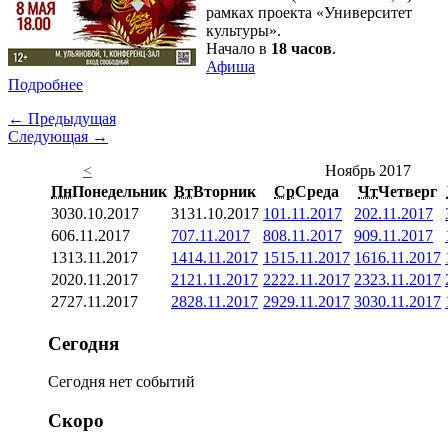
рамках проекта «Университет
культуры».
Начало в
18 часов
.
Афиша
Подробнее
← Предыдущая
Следующая →
<
Ноябрь 2017
Пн
Понедельник
Вт
Вторник
Ср
Среда
Чт
Четверг
30
30.10.2017
31
31.10.2017
1
01.11.2017
2
02.11.2017
6
06.11.2017
7
07.11.2017
8
08.11.2017
9
09.11.2017
13
13.11.2017
14
14.11.2017
15
15.11.2017
16
16.11.2017
20
20.11.2017
21
21.11.2017
22
22.11.2017
23
23.11.2017
27
27.11.2017
28
28.11.2017
29
29.11.2017
30
30.11.2017
Сегодня
Сегодня нет событий
Скоро