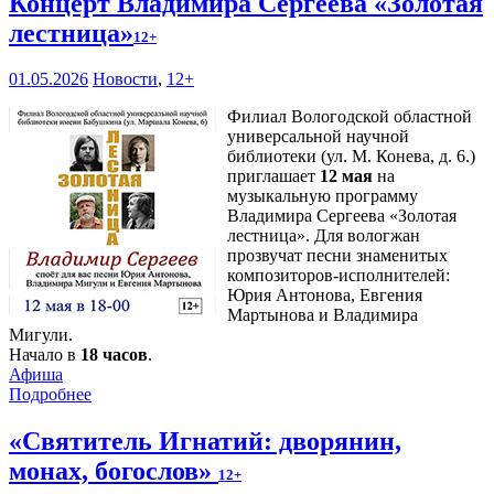
Концерт Владимира Сергеева «Золотая
лестница»
12+
01.05.2026
Новости
,
12+
Филиал Вологодской областной
универсальной научной
библиотеки (ул. М. Конева, д. 6.)
приглашает
12 мая
на
музыкальную программу
Владимира Сергеева «Золотая
лестница». Для вологжан
прозвучат песни знаменитых
композиторов-исполнителей:
Юрия Антонова, Евгения
Мартынова и Владимира
Мигули.
Начало в
18 часов
.
Афиша
Подробнее
«Святитель Игнатий: дворянин,
монах, богослов»
12+