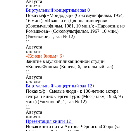
Августа
11:30
-
12:30
Виртуальный концертный зал 0+
Показ м/ф «Мойдодыр» (Союзмультфильм, 1954,
16 мин.); «Ивашка из Дворца пионеров»
(Союзмультфильм, 1981, 10 мин.); «Паровозик из
Ромашкова» (Союзмультфильм, 1967, 10 мин.)
(Ульяновой, 1, зал № 12)
11
Августа
12:00
-
13:00
«КоневаФильм» 6+
Занятие в мультипликационной студии
«КоневаФильм» (Конева, 6, читальный зал)
11
Августа
17:00
-
18:00
Виртуальный концертный зал 12+
Показ х/ф «Смелые люди» к 100-летию актера
театра и кино Сергея Гурзо (Мосфильм, 1950, 95
мин.) (Ульяновой, 1, зал № 12)
11
Августа
18:00
-
19:00
Презентация книги 12+
Новая книга поэта Антона Чёрного «Сбор» (ул.