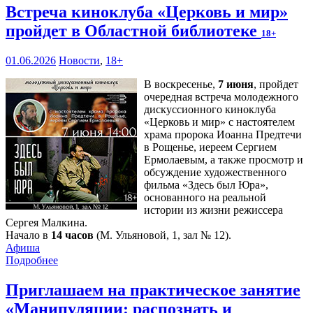
Встреча киноклуба «Церковь и мир»
пройдет в Областной библиотеке
18+
01.06.2026
Новости
,
18+
В воскресенье,
7 июня
, пройдет
очередная встреча молодежного
дискуссионного киноклуба
«Церковь и мир» с настоятелем
храма пророка Иоанна Предтечи
в Рощенье, иереем Сергием
Ермолаевым, а также просмотр и
обсуждение художественного
фильма «Здесь был Юра»,
основанного на реальной
истории из жизни режиссера
Сергея Малкина.
Начало в
14 часов
(М. Ульяновой, 1, зал № 12).
Афиша
Подробнее
Приглашаем на практическое занятие
«Манипуляции: распознать и