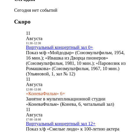
Сегодня нет событий
Скоро
11
Августа
11:30
-
12:30
Виртуальный концертный зал 0+
Показ м/ф «Мойдодыр» (Союзмультфильм, 1954,
16 мин.); «Ивашка из Дворца пионеров»
(Союзмультфильм, 1981, 10 мин.); «Паровозик из
Ромашкова» (Союзмультфильм, 1967, 10 мин.)
(Ульяновой, 1, зал № 12)
11
Августа
12:00
-
13:00
«КоневаФильм» 6+
Занятие в мультипликационной студии
«КоневаФильм» (Конева, 6, читальный зал)
11
Августа
17:00
-
18:00
Виртуальный концертный зал 12+
Показ х/ф «Смелые люди» к 100-летию актера