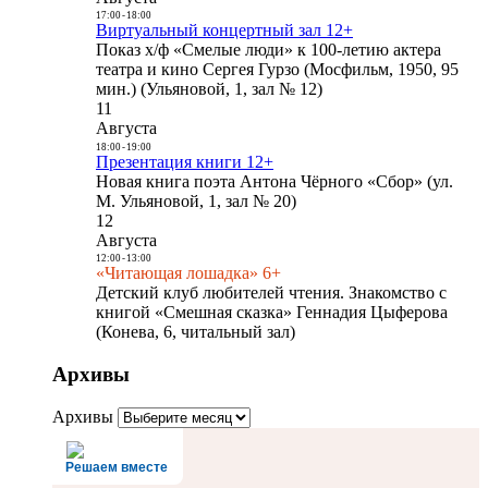
17:00
-
18:00
Виртуальный концертный зал 12+
Показ х/ф «Смелые люди» к 100-летию актера
театра и кино Сергея Гурзо (Мосфильм, 1950, 95
мин.) (Ульяновой, 1, зал № 12)
11
Августа
18:00
-
19:00
Презентация книги 12+
Новая книга поэта Антона Чёрного «Сбор» (ул.
М. Ульяновой, 1, зал № 20)
12
Августа
12:00
-
13:00
«Читающая лошадка» 6+
Детский клуб любителей чтения. Знакомство с
книгой «Смешная сказка» Геннадия Цыферова
(Конева, 6, читальный зал)
Архивы
Архивы
Решаем вместе