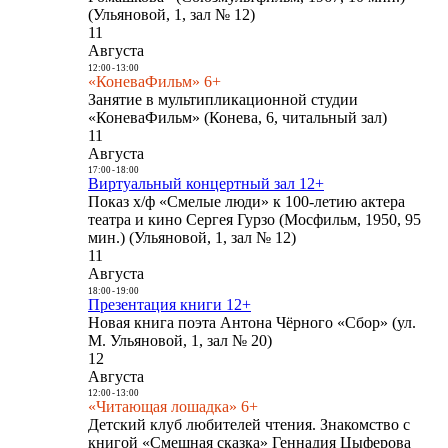
(Ульяновой, 1, зал № 12)
11
Августа
12:00
-
13:00
«КоневаФильм» 6+
Занятие в мультипликационной студии
«КоневаФильм» (Конева, 6, читальный зал)
11
Августа
17:00
-
18:00
Виртуальный концертный зал 12+
Показ х/ф «Смелые люди» к 100-летию актера
театра и кино Сергея Гурзо (Мосфильм, 1950, 95
мин.) (Ульяновой, 1, зал № 12)
11
Августа
18:00
-
19:00
Презентация книги 12+
Новая книга поэта Антона Чёрного «Сбор» (ул.
М. Ульяновой, 1, зал № 20)
12
Августа
12:00
-
13:00
«Читающая лошадка» 6+
Детский клуб любителей чтения. Знакомство с
книгой «Смешная сказка» Геннадия Цыферова