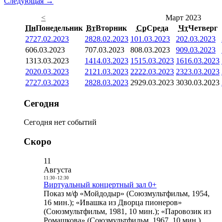
Следующая →
<
Март 2023
Пн
Понедельник
Вт
Вторник
Ср
Среда
Чт
Четверг
27
27.02.2023
28
28.02.2023
1
01.03.2023
2
02.03.2023
6
06.03.2023
7
07.03.2023
8
08.03.2023
9
09.03.2023
13
13.03.2023
14
14.03.2023
15
15.03.2023
16
16.03.2023
20
20.03.2023
21
21.03.2023
22
22.03.2023
23
23.03.2023
27
27.03.2023
28
28.03.2023
29
29.03.2023
30
30.03.2023
Сегодня
Сегодня нет событий
Скоро
11
Августа
11:30
-
12:30
Виртуальный концертный зал 0+
Показ м/ф «Мойдодыр» (Союзмультфильм, 1954,
16 мин.); «Ивашка из Дворца пионеров»
(Союзмультфильм, 1981, 10 мин.); «Паровозик из
Ромашкова» (Союзмультфильм, 1967, 10 мин.)