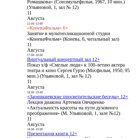
Ромашкова» (Союзмультфильм, 1967, 10 мин.)
(Ульяновой, 1, зал № 12)
11
Августа
12:00
-
13:00
«КоневаФильм» 6+
Занятие в мультипликационной студии
«КоневаФильм» (Конева, 6, читальный зал)
11
Августа
17:00
-
18:00
Виртуальный концертный зал 12+
Показ х/ф «Смелые люди» к 100-летию актера
театра и кино Сергея Гурзо (Мосфильм, 1950, 95
мин.) (Ульяновой, 1, зал № 12)
11
Августа
18:00
-
19:00
«Заоникиевские просветительские беседы» 12+
Лекция диакона Артемия Овчаренко
«Актуальность красоты на пути духовного
преображения» (М. Ульяновой, 1, зале №12)
11
Августа
18:00
-
19:00
Презентация книги 12+