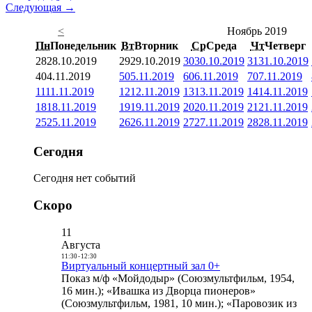
Следующая →
<
Ноябрь 2019
Пн
Понедельник
Вт
Вторник
Ср
Среда
Чт
Четверг
28
28.10.2019
29
29.10.2019
30
30.10.2019
31
31.10.2019
4
04.11.2019
5
05.11.2019
6
06.11.2019
7
07.11.2019
11
11.11.2019
12
12.11.2019
13
13.11.2019
14
14.11.2019
18
18.11.2019
19
19.11.2019
20
20.11.2019
21
21.11.2019
25
25.11.2019
26
26.11.2019
27
27.11.2019
28
28.11.2019
Сегодня
Сегодня нет событий
Скоро
11
Августа
11:30
-
12:30
Виртуальный концертный зал 0+
Показ м/ф «Мойдодыр» (Союзмультфильм, 1954,
16 мин.); «Ивашка из Дворца пионеров»
(Союзмультфильм, 1981, 10 мин.); «Паровозик из