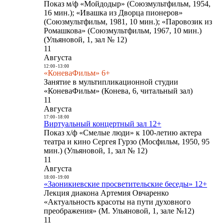
Показ м/ф «Мойдодыр» (Союзмультфильм, 1954,
16 мин.); «Ивашка из Дворца пионеров»
(Союзмультфильм, 1981, 10 мин.); «Паровозик из
Ромашкова» (Союзмультфильм, 1967, 10 мин.)
(Ульяновой, 1, зал № 12)
11
Августа
12:00
-
13:00
«КоневаФильм» 6+
Занятие в мультипликационной студии
«КоневаФильм» (Конева, 6, читальный зал)
11
Августа
17:00
-
18:00
Виртуальный концертный зал 12+
Показ х/ф «Смелые люди» к 100-летию актера
театра и кино Сергея Гурзо (Мосфильм, 1950, 95
мин.) (Ульяновой, 1, зал № 12)
11
Августа
18:00
-
19:00
«Заоникиевские просветительские беседы» 12+
Лекция диакона Артемия Овчаренко
«Актуальность красоты на пути духовного
преображения» (М. Ульяновой, 1, зале №12)
11