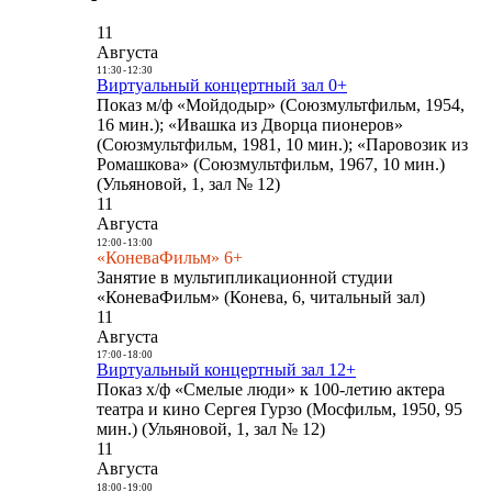
11
Августа
11:30
-
12:30
Виртуальный концертный зал 0+
Показ м/ф «Мойдодыр» (Союзмультфильм, 1954,
16 мин.); «Ивашка из Дворца пионеров»
(Союзмультфильм, 1981, 10 мин.); «Паровозик из
Ромашкова» (Союзмультфильм, 1967, 10 мин.)
(Ульяновой, 1, зал № 12)
11
Августа
12:00
-
13:00
«КоневаФильм» 6+
Занятие в мультипликационной студии
«КоневаФильм» (Конева, 6, читальный зал)
11
Августа
17:00
-
18:00
Виртуальный концертный зал 12+
Показ х/ф «Смелые люди» к 100-летию актера
театра и кино Сергея Гурзо (Мосфильм, 1950, 95
мин.) (Ульяновой, 1, зал № 12)
11
Августа
18:00
-
19:00