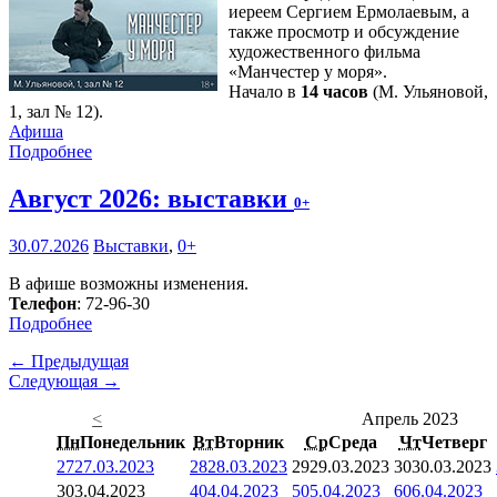
иереем Сергием Ермолаевым, а
также просмотр и обсуждение
художественного фильма
«Манчестер у моря».
Начало в
14 часов
(М. Ульяновой,
1, зал № 12).
Афиша
Подробнее
Август 2026: выставки
0+
30.07.2026
Выставки
,
0+
В афише возможны изменения.
Телефон
: 72-96-30
Подробнее
← Предыдущая
Следующая →
<
Апрель 2023
Пн
Понедельник
Вт
Вторник
Ср
Среда
Чт
Четверг
27
27.03.2023
28
28.03.2023
29
29.03.2023
30
30.03.2023
3
03.04.2023
4
04.04.2023
5
05.04.2023
6
06.04.2023