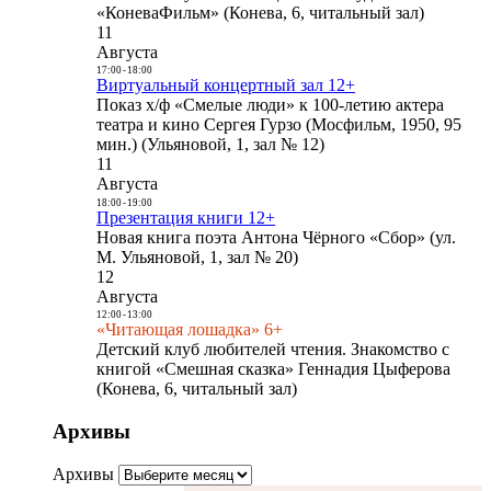
«КоневаФильм» (Конева, 6, читальный зал)
11
Августа
17:00
-
18:00
Виртуальный концертный зал 12+
Показ х/ф «Смелые люди» к 100-летию актера
театра и кино Сергея Гурзо (Мосфильм, 1950, 95
мин.) (Ульяновой, 1, зал № 12)
11
Августа
18:00
-
19:00
Презентация книги 12+
Новая книга поэта Антона Чёрного «Сбор» (ул.
М. Ульяновой, 1, зал № 20)
12
Августа
12:00
-
13:00
«Читающая лошадка» 6+
Детский клуб любителей чтения. Знакомство с
книгой «Смешная сказка» Геннадия Цыферова
(Конева, 6, читальный зал)
Архивы
Архивы