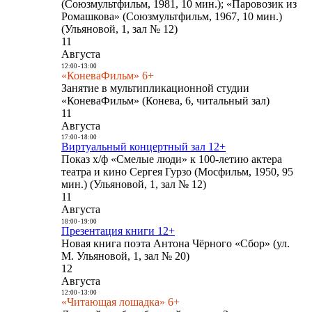
(Союзмультфильм, 1981, 10 мин.); «Паровозик из
Ромашкова» (Союзмультфильм, 1967, 10 мин.)
(Ульяновой, 1, зал № 12)
11
Августа
12:00
-
13:00
«КоневаФильм» 6+
Занятие в мультипликационной студии
«КоневаФильм» (Конева, 6, читальный зал)
11
Августа
17:00
-
18:00
Виртуальный концертный зал 12+
Показ х/ф «Смелые люди» к 100-летию актера
театра и кино Сергея Гурзо (Мосфильм, 1950, 95
мин.) (Ульяновой, 1, зал № 12)
11
Августа
18:00
-
19:00
Презентация книги 12+
Новая книга поэта Антона Чёрного «Сбор» (ул.
М. Ульяновой, 1, зал № 20)
12
Августа
12:00
-
13:00
«Читающая лошадка» 6+