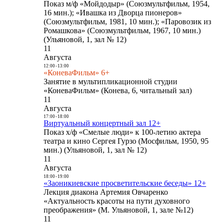
Показ м/ф «Мойдодыр» (Союзмультфильм, 1954,
16 мин.); «Ивашка из Дворца пионеров»
(Союзмультфильм, 1981, 10 мин.); «Паровозик из
Ромашкова» (Союзмультфильм, 1967, 10 мин.)
(Ульяновой, 1, зал № 12)
11
Августа
12:00
-
13:00
«КоневаФильм» 6+
Занятие в мультипликационной студии
«КоневаФильм» (Конева, 6, читальный зал)
11
Августа
17:00
-
18:00
Виртуальный концертный зал 12+
Показ х/ф «Смелые люди» к 100-летию актера
театра и кино Сергея Гурзо (Мосфильм, 1950, 95
мин.) (Ульяновой, 1, зал № 12)
11
Августа
18:00
-
19:00
«Заоникиевские просветительские беседы» 12+
Лекция диакона Артемия Овчаренко
«Актуальность красоты на пути духовного
преображения» (М. Ульяновой, 1, зале №12)
11